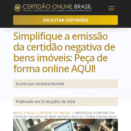
SOLICITAR CERTIDÕES
Simplifique a emissão
da certidão negativa de
bens imóveis: Peça de
forma online AQUI!
Escrito por Giuliane Bonetti
Publicado em 23 de julho de 2024
INÍCIO
»
BLOG
»
CERTIDÃO DO IMÓVEL
»
SIMPLIFIQUE A EMISSÃO DA
CERTIDÃO NEGATIVA DE BENS IMÓVEIS: PEÇA DE FORMA ONLINE AQUI!