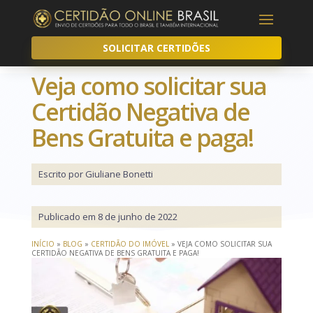
SOLICITAR CERTIDÕES
Veja como solicitar sua
Certidão Negativa de
Bens Gratuita e paga!
Escrito por Giuliane Bonetti
Publicado em 8 de junho de 2022
INÍCIO
»
BLOG
»
CERTIDÃO DO IMÓVEL
»
VEJA COMO SOLICITAR SUA
CERTIDÃO NEGATIVA DE BENS GRATUITA E PAGA!