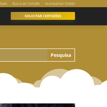
iliado
Busca de Certidão
Acompanhar Pedido
SOLICITAR CERTIDÕES