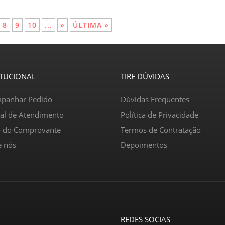
8
9
10
...
»
ÚLTIMA »
ITUCIONAL
TIRE DÚVIDAS
panhar Pedido
Dúvidas Frequentes
ral de Atendimento
Política de Privacidade
o do Comprovante
Termos de Contratação
e nós
Depoimentos
REDES SOCIAS