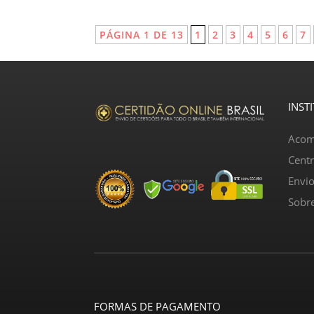
PÁGINA 1 DE 13
1
2
3
4
5
6
7
INST
Acom
Cent
Envi
Sobr
FORMAS DE PAGAMENTO