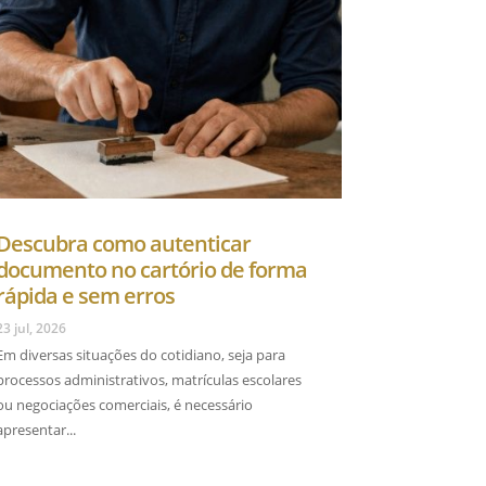
Descubra como autenticar
documento no cartório de forma
rápida e sem erros
23 jul, 2026
Em diversas situações do cotidiano, seja para
processos administrativos, matrículas escolares
ou negociações comerciais, é necessário
apresentar...