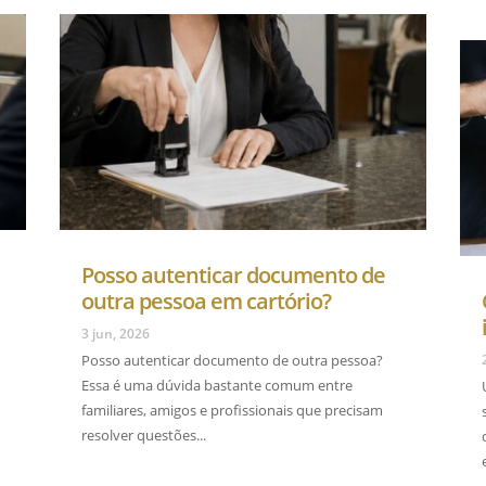
Posso autenticar documento de
outra pessoa em cartório?
3 jun, 2026
Posso autenticar documento de outra pessoa?
Essa é uma dúvida bastante comum entre
familiares, amigos e profissionais que precisam
resolver questões...