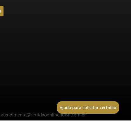
Ajuda para solicitar certidão
|
atendimento@certidaoonlinebrasil.com.br