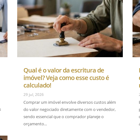
Qual é o valor da escritura de
imóvel? Veja como esse custo é
calculado!
29 jul, 2026
Comprar um imóvel envolve diversos custos além
s
do valor negociado diretamente com o vendedor,
sendo essencial que o comprador planeje o
orçamento...