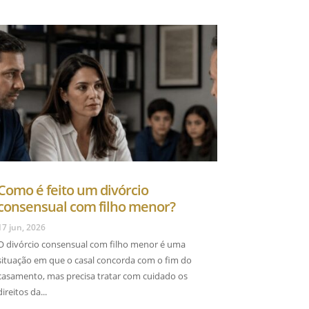
Como é feito um divórcio
consensual com filho menor?
17 jun, 2026
O divórcio consensual com filho menor é uma
situação em que o casal concorda com o fim do
casamento, mas precisa tratar com cuidado os
direitos da...