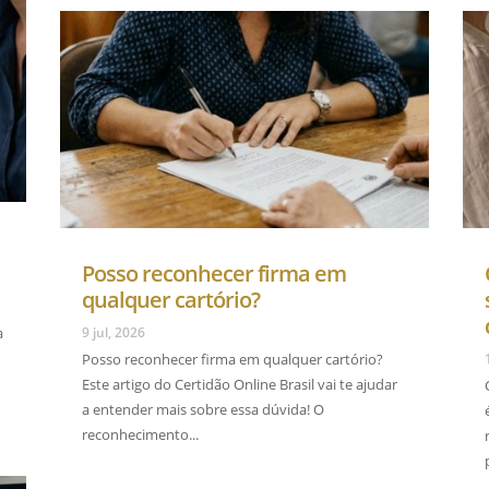
Posso reconhecer firma em
qualquer cartório?
a
9 jul, 2026
Posso reconhecer firma em qualquer cartório?
Este artigo do Certidão Online Brasil vai te ajudar
a entender mais sobre essa dúvida! O
reconhecimento...