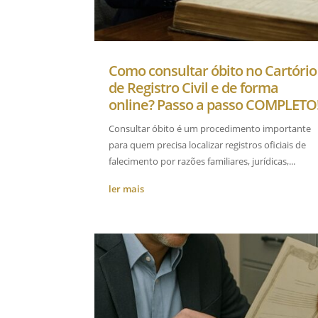
Como consultar óbito no Cartório
de Registro Civil e de forma
online? Passo a passo COMPLETO
Consultar óbito é um procedimento importante
para quem precisa localizar registros oficiais de
falecimento por razões familiares, jurídicas,...
ler mais