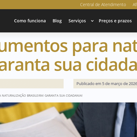
Central de Atendimento
Af
Como funciona
Blog
Serviços
Preços e prazos
cumentos para nat
Garanta sua cidada
Publicado em 5 de março de 202
 NATURALIZAÇÃO BRASILEIRA! GARANTA SUA CIDADANIA!