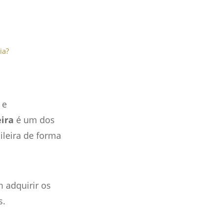
ia?
 e
ira
é um dos
ileira de forma
 adquirir os
s.