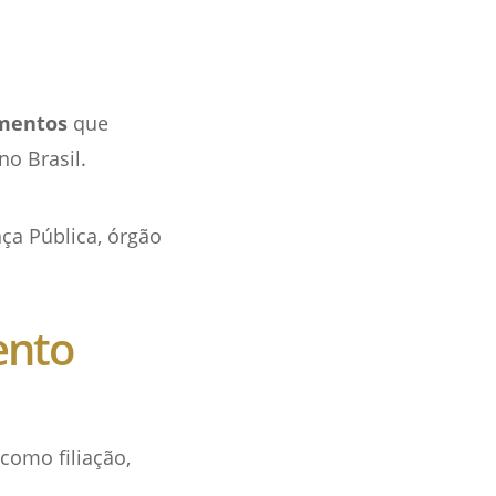
umentos
que
no Brasil.
ça Pública, órgão
ento
como filiação,