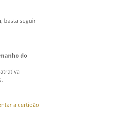
a
, basta seguir
amanho do
atrativa
s.
ntar a certidão