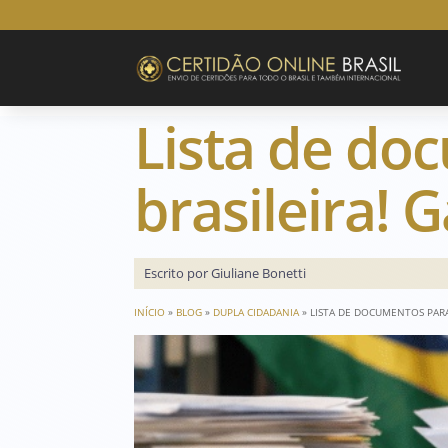
Lista de do
brasileira! 
Escrito por Giuliane Bonetti
INÍCIO
»
BLOG
»
DUPLA CIDADANIA
»
LISTA DE DOCUMENTOS PARA