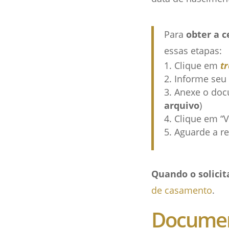
Para
obter a 
essas etapas:
Clique em
t
Informe seu
Anexe o docu
arquivo
)
Clique em “V
Aguarde a re
Quando o solicit
de casamento
.
Document