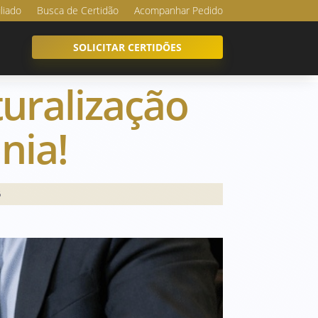
iliado
Busca de Certidão
Acompanhar Pedido
SOLICITAR CERTIDÕES
uralização
nia!
6