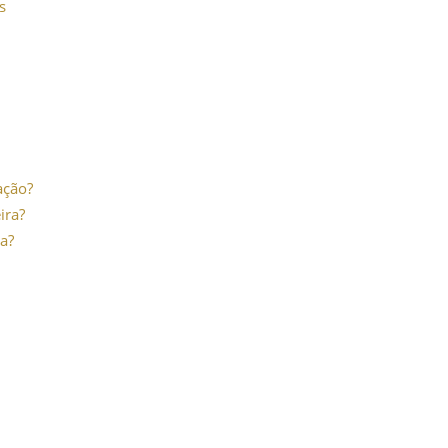
s
ação?
ira?
a?