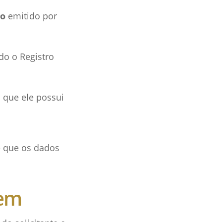
ão
emitido por
do o Registro
que ele possui
e que os dados
gem