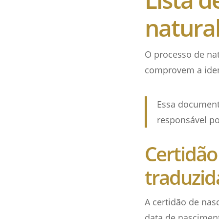
natural
O processo de na
comprovem a ident
Essa documenta
responsável po
Certidão
traduzid
A certidão de na
data de nasciment