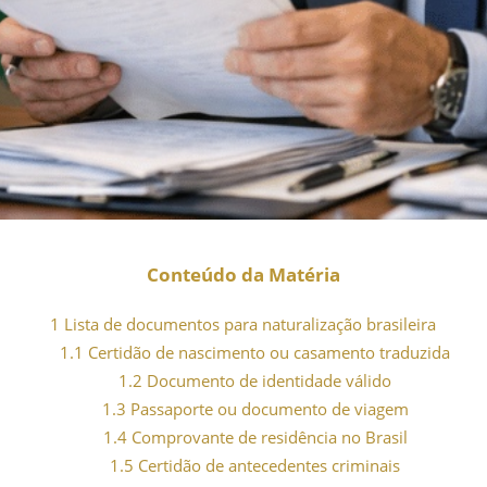
Conteúdo da Matéria
1
Lista de documentos para naturalização brasileira
1.1
Certidão de nascimento ou casamento traduzida
1.2
Documento de identidade válido
1.3
Passaporte ou documento de viagem
1.4
Comprovante de residência no Brasil
1.5
Certidão de antecedentes criminais