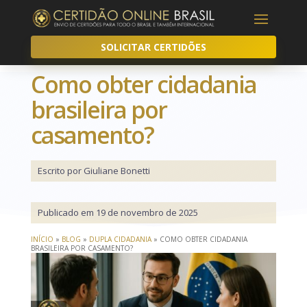
SOLICITAR CERTIDÕES
Como obter cidadania
brasileira por
casamento?
Escrito por Giuliane Bonetti
Publicado em 19 de novembro de 2025
INÍCIO
»
BLOG
»
DUPLA CIDADANIA
»
COMO OBTER CIDADANIA
BRASILEIRA POR CASAMENTO?