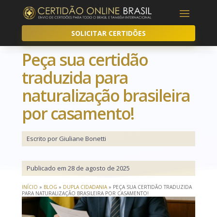
SOLICITAR CERTIDÕES
Peça sua certidão
traduzida para
naturalização brasileira
por casamento!
Escrito por Giuliane Bonetti
Publicado em 28 de agosto de 2025
INÍCIO
»
BLOG
»
DUPLA CIDADANIA
»
PEÇA SUA CERTIDÃO TRADUZIDA
PARA NATURALIZAÇÃO BRASILEIRA POR CASAMENTO!