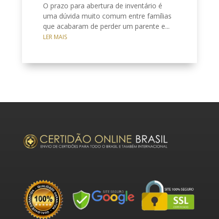
O prazo para abertura de inventário é
uma dúvida muito comum entre famílias
que acabaram de perder um parente e...
LER MAIS