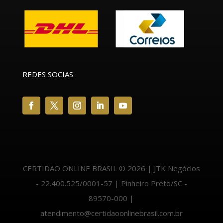
REDES SOCIAS
CERTIDÃO ONLINE BRASIL © 2026 | JTK Negócios
- 22.400.525/0001-57 | Pinheiro Preto/SC -
89570-000 |
atendimento@certidaoonlinebrasil.com.br