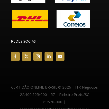
REDES SOCIAS
CERTIDÃO ONLINE BRASIL © 2026 | JTK Negócios
- 22.400.525/0001-57 | Pinheiro Preto/SC -
89570-000 |
atendimento@certidaoonlinebrasil.com.br