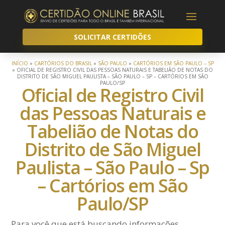
SOLICITAR CERTIDÕES
INÍCIO
»
CARTÓRIOS DO BRASIL
»
SÃO PAULO
»
CARTÓRIOS EM SÃO PAULO – SP
»
OFICIAL DE REGISTRO CIVIL DAS PESSOAS NATURAIS E TABELIÃO DE NOTAS DO
DISTRITO DE SÃO MIGUEL PAULISTA – SÃO PAULO – SP – CARTÓRIOS EM SÃO
PAULO/SP
Oficial de Registro Civil
das Pessoas Naturais e
Tabelião de Notas do
Distrito de São Miguel
Paulista – São Paulo – Sp
– Cartórios em São
Paulo/SP
Para você que está buscando informações