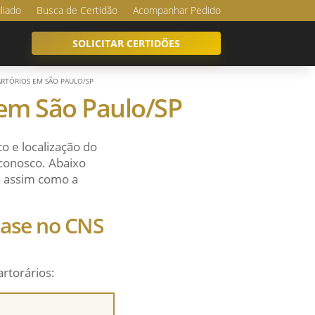
iliado
Busca de Certidão
Acompanhar Pedido
SOLICITAR CERTIDÕES
CARTÓRIOS EM SÃO PAULO/SP
s em São Paulo/SP
o e localização do
 conosco. Abaixo
sa assim como a
 base no CNS
artorários: