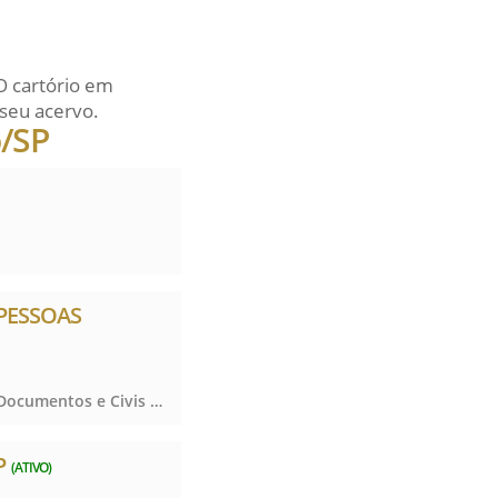
O cartório em
seu acervo.
o/SP
 PESSOAS
Registro de Títulos e Documentos e Civis das Pessoas Jurídicas, Registro de Títulos e Documentos e Civis das Pessoas Jurídicas, Registro de Títulos e Documentos e Civis das Pessoas Jurídicas
P
(ATIVO)