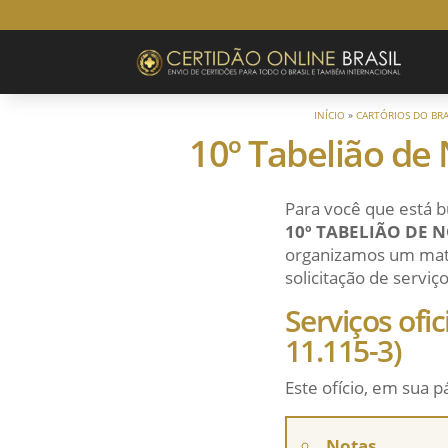
INÍCIO
»
CARTÓRIOS DO BRA
10º Tabelião de 
Para você que está b
10º TABELIÃO DE 
organizamos um mater
solicitação de serviço
Serviços ofi
11.115-3)
Este ofício, em sua p
Notas