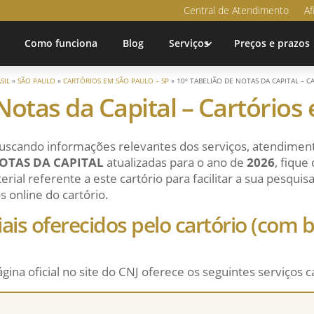
Central de Atendimento
Af
Como funciona
Blog
Serviços
Preços e prazos
SIL
»
SÃO PAULO
»
CARTÓRIOS EM SÃO PAULO – SP
»
10º TABELIÃO DE NOTAS DA CAPITAL – 
Notas da Capital – Cartório
uscando informações relevantes dos serviços, atendiment
NOTAS DA CAPITAL
atualizadas para o ano de
2026
, fique
ial referente a este cartório para facilitar a sua pesqui
s online do cartório.
ciais oferecidos pelo cartório (com
ágina oficial no site do CNJ oferece os seguintes serviços c