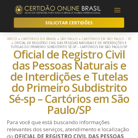
SOLICITAR CERTIDÕES
INÍCIO
»
CARTÓRIOS DO BRASIL
»
SÃO PAULO
»
CARTÓRIOS EM SÃO PAULO – SP
»
OFICIAL DE REGISTRO CIVIL DAS PESSOAS NATURAIS E DE INTERDIÇÕES E
TUTELAS DO PRIMEIRO SUBDISTRITO SÉ-SP – CARTÓRIOS EM SÃO PAULO/SP
Oficial de Registro Civil
das Pessoas Naturais e
de Interdições e Tutelas
do Primeiro Subdistrito
Sé-sp – Cartórios em São
Paulo/SP
Para você que está buscando informações
relevantes dos serviços, atendimento e localização
do
OFICIAL DE REGISTRO CIVIL DAS PESSOAS