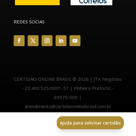
REDES SOCIAS
CERTIDÃO ONLINE BRASIL © 2026 | JTK Negócios
- 22.400.525/0001-57 | Pinheiro Preto/SC -
89570-000 |
atendimento@certidaoonlinebrasil.com.br
Ajuda para solicitar certidão