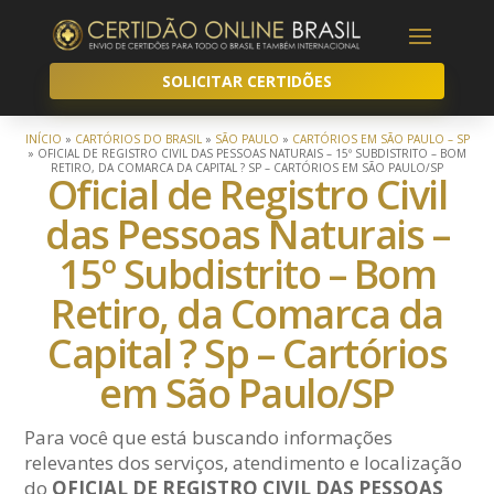
SOLICITAR CERTIDÕES
INÍCIO
»
CARTÓRIOS DO BRASIL
»
SÃO PAULO
»
CARTÓRIOS EM SÃO PAULO – SP
»
OFICIAL DE REGISTRO CIVIL DAS PESSOAS NATURAIS – 15º SUBDISTRITO – BOM
RETIRO, DA COMARCA DA CAPITAL ? SP – CARTÓRIOS EM SÃO PAULO/SP
Oficial de Registro Civil
das Pessoas Naturais –
15º Subdistrito – Bom
Retiro, da Comarca da
Capital ? Sp – Cartórios
em São Paulo/SP
Para você que está buscando informações
relevantes dos serviços, atendimento e localização
do
OFICIAL DE REGISTRO CIVIL DAS PESSOAS