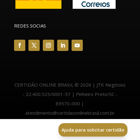
REDES SOCIAS
CERTIDÃO ONLINE BRASIL © 2026 | JTK Negócios
- 22.400.525/0001-57 | Pinheiro Preto/SC -
89570-000 |
atendimento@certidaoonlinebrasil.com.br
Ajuda para solicitar certidão