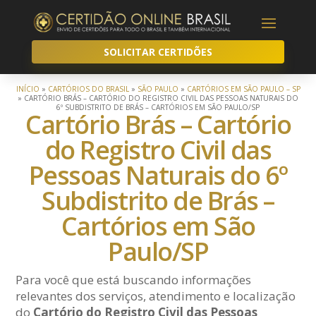
SOLICITAR CERTIDÕES
INÍCIO
»
CARTÓRIOS DO BRASIL
»
SÃO PAULO
»
CARTÓRIOS EM SÃO PAULO – SP
»
CARTÓRIO BRÁS – CARTÓRIO DO REGISTRO CIVIL DAS PESSOAS NATURAIS DO
6º SUBDISTRITO DE BRÁS – CARTÓRIOS EM SÃO PAULO/SP
Cartório Brás – Cartório
do Registro Civil das
Pessoas Naturais do 6º
Subdistrito de Brás –
Cartórios em São
Paulo/SP
Para você que está buscando informações
relevantes dos serviços, atendimento e localização
do
Cartório do Registro Civil das Pessoas