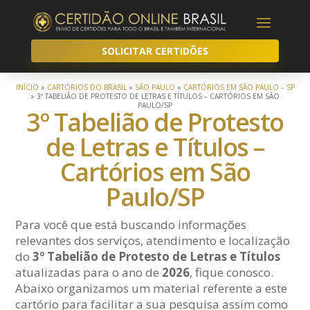
SOLICITAR CERTIDÕES
INÍCIO
»
CARTÓRIOS DO BRASIL
»
SÃO PAULO
»
CARTÓRIOS EM SÃO PAULO – SP
»
3º TABELIÃO DE PROTESTO DE LETRAS E TÍTULOS – CARTÓRIOS EM SÃO
PAULO/SP
3º Tabelião de Protesto
de Letras e Títulos –
Cartórios em São
Paulo/SP
Para você que está buscando informações
relevantes dos serviços, atendimento e localização
do
3º Tabelião de Protesto de Letras e Títulos
atualizadas para o ano de
2026
, fique conosco.
Abaixo organizamos um material referente a este
cartório para facilitar a sua pesquisa assim como