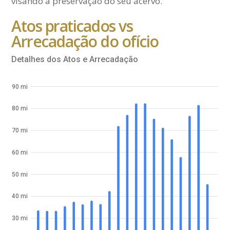
visando à preservação do seu acervo.
Atos praticados vs
Arrecadação do ofício
Detalhes dos Atos e Arrecadação
90 mi
80 mi
70 mi
60 mi
50 mi
40 mi
30 mi