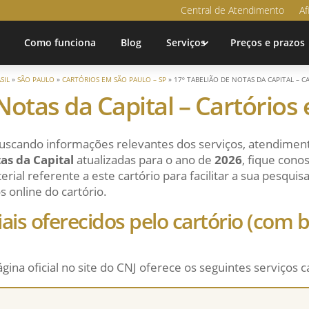
Central de Atendimento
Af
Como funciona
Blog
Serviços
Preços e prazos
SIL
»
SÃO PAULO
»
CARTÓRIOS EM SÃO PAULO – SP
»
17º TABELIÃO DE NOTAS DA CAPITAL – 
Notas da Capital – Cartório
uscando informações relevantes dos serviços, atendiment
as da Capital
atualizadas para o ano de
2026
, fique cono
ial referente a este cartório para facilitar a sua pesqui
s online do cartório.
ciais oferecidos pelo cartório (com
ágina oficial no site do CNJ oferece os seguintes serviços c