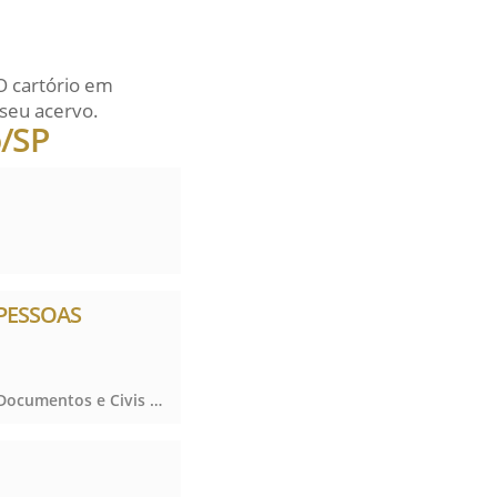
O cartório em
seu acervo.
o/SP
 PESSOAS
Registro de Títulos e Documentos e Civis das Pessoas Jurídicas, Registro de Títulos e Documentos e Civis das Pessoas Jurídicas, Registro de Títulos e Documentos e Civis das Pessoas Jurídicas