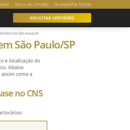
iliado
Busca de Certidão
Acompanhar Pedido
SOLICITAR CERTIDÕES
CARTÓRIOS EM SÃO PAULO/SP
s em São Paulo/SP
o e localização do
sco. Abaixo
sa assim como a
 base no CNS
artorários: