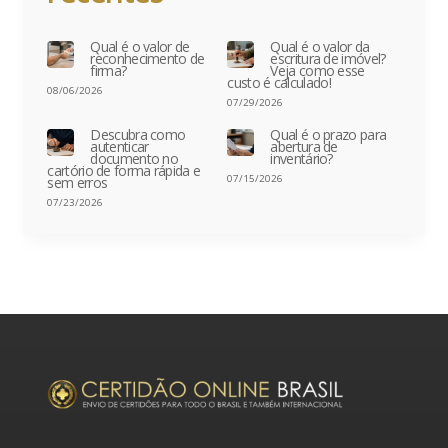
Qual é o valor de
Qual é o valor da
reconhecimento de
escritura de imóvel?
firma?
Veja como esse
custo é calculado!
08/06/2026
07/29/2026
Descubra como
Qual é o prazo para
autenticar
abertura de
documento no
inventário?
cartório de forma rápida e
07/15/2026
sem erros
07/23/2026