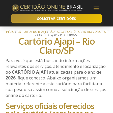
SOLICITAR CERTIDÕES
INÍCIO
»
CARTÓRIOS DO BRASIL
»
SÃO PAULO
»
CARTÓRIOS EM RIO CLARO – SP
»
CARTÓRIO AJAPI – RIO CLARO/SP
Cartório Ajapi – Rio
Claro/SP
Para você que está buscando informações
relevantes dos serviços, atendimento e localização
do
CARTÓRIO AJAPI
atualizadas para o ano de
2026
, fique conosco. Abaixo organizamos um
material referente a este cartório para facilitar a
sua pesquisa assim como a solicitação de serviços
online do cartório.
Serviços oficiais oferecidos