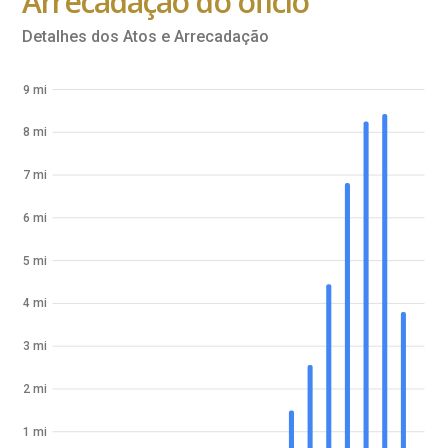
Arrecadação do ofício
Detalhes dos Atos e Arrecadação
9 mi
8 mi
7 mi
6 mi
5 mi
4 mi
3 mi
2 mi
1 mi