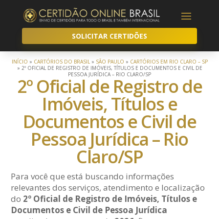
SOLICITAR CERTIDÕES
INÍCIO
»
CARTÓRIOS DO BRASIL
»
SÃO PAULO
»
CARTÓRIOS EM RIO CLARO – SP
»
2º OFICIAL DE REGISTRO DE IMÓVEIS, TÍTULOS E DOCUMENTOS E CIVIL DE
PESSOA JURÍDICA – RIO CLARO/SP
2º Oficial de Registro de
Imóveis, Títulos e
Documentos e Civil de
Pessoa Jurídica – Rio
Claro/SP
Para você que está buscando informações
relevantes dos serviços, atendimento e localização
do
2º Oficial de Registro de Imóveis, Títulos e
Documentos e Civil de Pessoa Jurídica