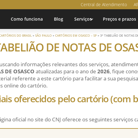
Central de Atendimento
Af
Como funciona
Blog
Serviços
Preços e prazos
CARTÓRIOS DO BRASIL
»
SÃO PAULO
»
CARTÓRIOS EM OSASCO – SP
»
3º TABELIÃO DE NOTAS 
TABELIÃO DE NOTAS DE OS
uscando informações relevantes dos serviços, atendiment
S DE OSASCO
atualizadas para o ano de
2026
, fique con
ial referente a este cartório para facilitar a sua pesqui
s online do cartório.
ciais oferecidos pelo cartório (com
ágina oficial no site do CNJ oferece os seguintes serviços c