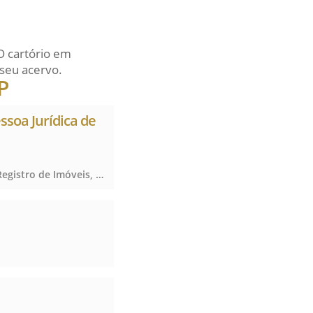
O cartório em
seu acervo.
P
essoa Jurídica de
Registro de Imóveis, Registro de Títulos e Documentos e Civis das Pessoas Jurídicas, Registro de Imóveis, Registro de Títulos e Documentos e Civis das Pessoas Jurídicas, Registro de Imóveis, Registro de Títulos e Documentos e Civis das Pessoas Jurídicas