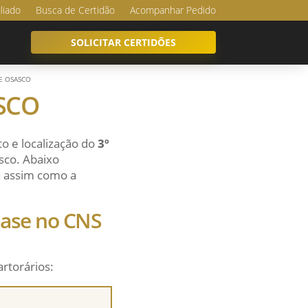
iliado
Busca de Certidão
Acompanhar Pedido
SOLICITAR CERTIDÕES
DE OSASCO
ASCO
o e localização do
3º
osco. Abaixo
sa assim como a
 base no CNS
artorários: