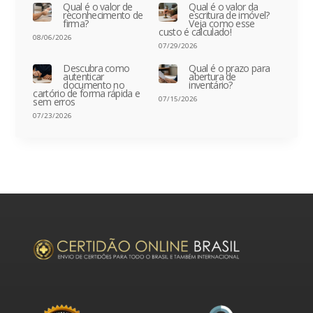
Qual é o valor de
Qual é o valor da
reconhecimento de
escritura de imóvel?
firma?
Veja como esse
custo é calculado!
08/06/2026
07/29/2026
Descubra como
Qual é o prazo para
autenticar
abertura de
documento no
inventário?
cartório de forma rápida e
07/15/2026
sem erros
07/23/2026