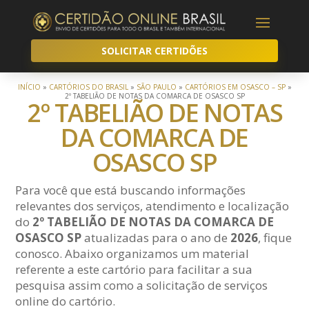
SOLICITAR CERTIDÕES
INÍCIO
»
CARTÓRIOS DO BRASIL
»
SÃO PAULO
»
CARTÓRIOS EM OSASCO – SP
»
2º TABELIÃO DE NOTAS DA COMARCA DE OSASCO SP
2º TABELIÃO DE NOTAS
DA COMARCA DE
OSASCO SP
Para você que está buscando informações
relevantes dos serviços, atendimento e localização
do
2º TABELIÃO DE NOTAS DA COMARCA DE
OSASCO SP
atualizadas para o ano de
2026
, fique
conosco. Abaixo organizamos um material
referente a este cartório para facilitar a sua
pesquisa assim como a solicitação de serviços
online do cartório.