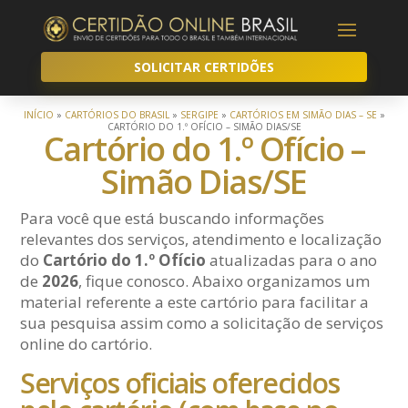
SOLICITAR CERTIDÕES
INÍCIO
»
CARTÓRIOS DO BRASIL
»
SERGIPE
»
CARTÓRIOS EM SIMÃO DIAS – SE
»
CARTÓRIO DO 1.º OFÍCIO – SIMÃO DIAS/SE
Cartório do 1.º Ofício –
Simão Dias/SE
Para você que está buscando informações
relevantes dos serviços, atendimento e localização
do
Cartório do 1.º Ofício
atualizadas para o ano
de
2026
, fique conosco. Abaixo organizamos um
material referente a este cartório para facilitar a
sua pesquisa assim como a solicitação de serviços
online do cartório.
Serviços oficiais oferecidos