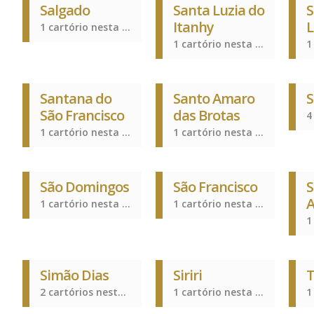
Salgado
Santa Luzia do
S
Itanhy
1 cartório nesta cidade
1 cartório nesta cidade
Santana do
Santo Amaro
S
São Francisco
das Brotas
1 cartório nesta cidade
1 cartório nesta cidade
São Domingos
São Francisco
S
A
1 cartório nesta cidade
1 cartório nesta cidade
Simão Dias
Siriri
T
2 cartórios nesta cidade
1 cartório nesta cidade