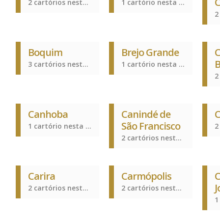
C
2 cartórios nesta cidade
1 cartório nesta cidade
Boquim
Brejo Grande
B
3 cartórios nesta cidade
1 cartório nesta cidade
Canhoba
Canindé de
C
São Francisco
1 cartório nesta cidade
2 cartórios nesta cidade
Carira
Carmópolis
C
J
2 cartórios nesta cidade
2 cartórios nesta cidade