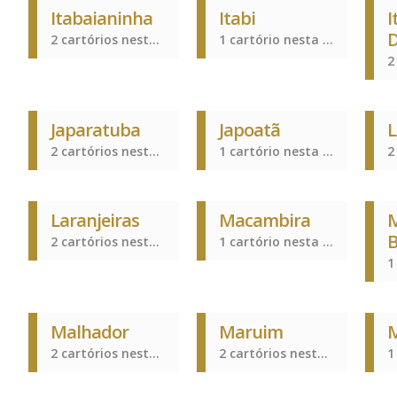
Itabaianinha
Itabi
I
D
2 cartórios nesta cidade
1 cartório nesta cidade
Japaratuba
Japoatã
L
2 cartórios nesta cidade
1 cartório nesta cidade
Laranjeiras
Macambira
M
B
2 cartórios nesta cidade
1 cartório nesta cidade
Malhador
Maruim
M
2 cartórios nesta cidade
2 cartórios nesta cidade