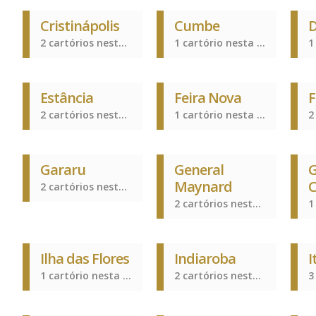
Cristinápolis
Cumbe
D
2 cartórios nesta cidade
1 cartório nesta cidade
Estância
Feira Nova
F
2 cartórios nesta cidade
1 cartório nesta cidade
Gararu
General
Maynard
C
2 cartórios nesta cidade
2 cartórios nesta cidade
Ilha das Flores
Indiaroba
I
1 cartório nesta cidade
2 cartórios nesta cidade