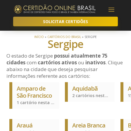
SOLICITAR CERTIDÕES
INÍCIO
»
CARTÓRIOS DO BRASIL
»
SERGIPE
Sergipe
O estado de Sergipe
possui atualmente 75
cidades
com
cartórios ativos
ou
inativos
. Clique
abaixo na cidade que deseja pesquisar
informações referente aos cartórios:
Amparo de
Aquidabã
A
São Francisco
2 cartórios nesta cidade
1 cartório nesta cidade
Arauá
Areia Branca
B