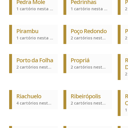
Pedra Mole
Pedrinhas
P
1 cartório nesta cidade
1 cartório nesta cidade
Pirambu
Poço Redondo
P
1 cartório nesta cidade
2 cartórios nesta cidade
Porto da Folha
Propriá
R
2 cartórios nesta cidade
2 cartórios nesta cidade
Riachuelo
Ribeirópolis
R
C
4 cartórios nesta cidade
2 cartórios nesta cidade