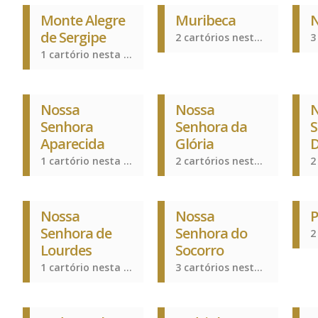
Monte Alegre
Muribeca
N
de Sergipe
2 cartórios nesta cidade
1 cartório nesta cidade
Nossa
Nossa
Senhora
Senhora da
S
Aparecida
Glória
D
1 cartório nesta cidade
2 cartórios nesta cidade
Nossa
Nossa
Senhora de
Senhora do
Lourdes
Socorro
1 cartório nesta cidade
3 cartórios nesta cidade