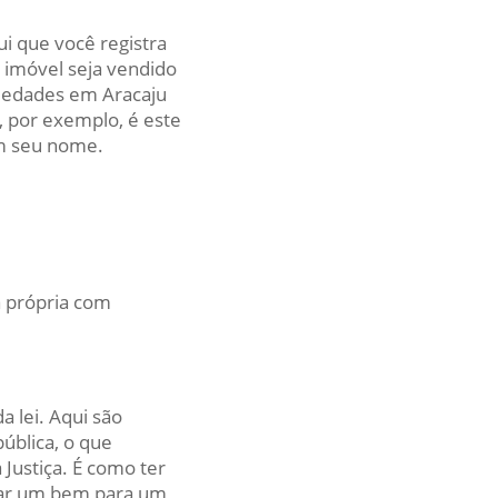
i que você registra
 imóvel seja vendido
iedades em Aracaju
, por exemplo, é este
em seu nome.
 própria com
a lei. Aqui são
ública, o que
Justiça. É como ter
doar um bem para um