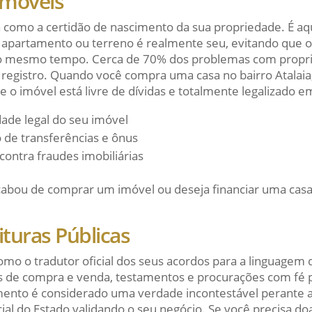
Imóveis
a como a certidão de nascimento da sua propriedade. É aqu
 apartamento ou terreno é realmente seu, evitando que o
ao mesmo tempo. Cerca de 70% dos problemas com propr
 registro. Quando você compra uma casa no bairro Atalaia
e o imóvel está livre de dívidas e totalmente legalizado 
ade legal do seu imóvel
 de transferências e ônus
contra fraudes imobiliárias
bou de comprar um imóvel ou deseja financiar uma casa
ituras Públicas
mo o tradutor oficial dos seus acordos para a linguagem d
s de compra e venda, testamentos e procurações com fé p
mento é considerado uma verdade incontestável perante a 
ial do Estado validando o seu negócio. Se você precisa 