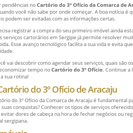
r pendências no
Cartório do 3º Ofício da Comarca de A
quando você não sabe por onde começar. A boa notícia é 
veis podem ser evitadas com as informações certas.
cisa registrar a compra do seu primeiro imóvel ainda es
dos serviços cartorários em Sergipe já permite resolver mu
ida. Esse avanço tecnológico facilita a sua vida e evita qu
idade.
ocê vai descobrir como agendar seus serviços, quais são 
o economizar tempo no
Cartório do 3º Ofício
. Continue a 
a sua rotina!
Cartório do 3º Ofício de Aracaju
tório do 3º Ofício da Comarca de Aracaju é fundamental pa
e suas conquistas? Conhecer os tipos de serviços oferecido
evitar dores de cabeça na hora de fechar negócios ou re
al sergipana.