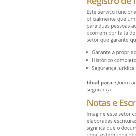
Registro de 
Este serviço funcion
oficialmente que um
para duas pessoas 
ocorrem por falta de
setor que garante qu
Garante a propried
Histórico completo
Segurança jurídica 
Ideal para:
Quem aca
segurança.
Notas e Escr
Imagine este setor co
elaboradas escritura
significa que o docu
uma testemunha ofic