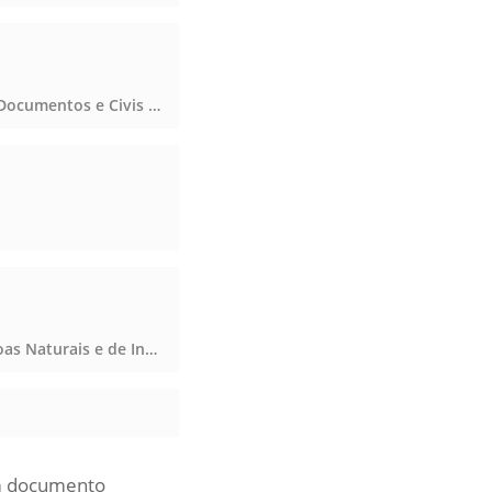
Registro de Títulos e Documentos e Civis das Pessoas Jurídicas, Registro de Títulos e Documentos e Civis das Pessoas Jurídicas, Registro de Títulos e Documentos e Civis das Pessoas Jurídicas
Registro Civil das Pessoas Naturais e de Interdições e Tutelas, Registro Civil das Pessoas Naturais e de Interdições e Tutelas, Registro Civil das Pessoas Naturais e de Interdições e Tutelas
um documento