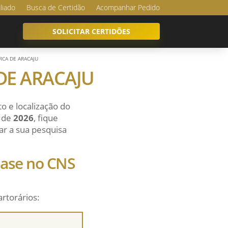
iliado
Busca de Certidão
Acompanhar Pedido
SOLICITAR CERTIDÕES
RCA DE ARACAJU
DE ARACAJU
o e localização do
o de
2026
, fique
ar a sua pesquisa
 base no CNS
artorários: