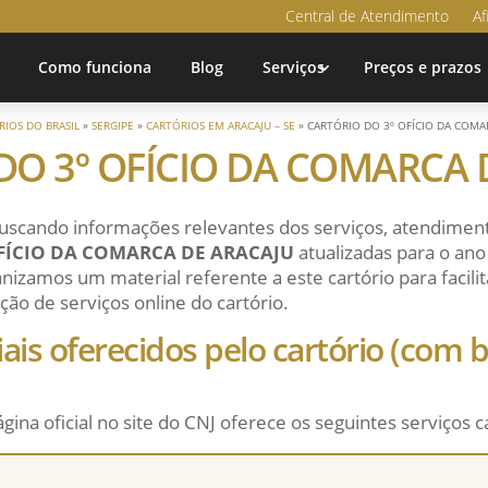
Central de Atendimento
Af
Como funciona
Blog
Serviços
Preços e prazos
RIOS DO BRASIL
»
SERGIPE
»
CARTÓRIOS EM ARACAJU – SE
»
CARTÓRIO DO 3º OFÍCIO DA COMA
DO 3º OFÍCIO DA COMARCA 
uscando informações relevantes dos serviços, atendiment
FÍCIO DA COMARCA DE ARACAJU
atualizadas para o an
nizamos um material referente a este cartório para facilit
ção de serviços online do cartório.
ciais oferecidos pelo cartório (com
ágina oficial no site do CNJ oferece os seguintes serviços c