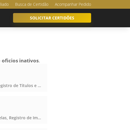
iliado
Busca de Certidão
Acompanhar Pedido
SOLICITAR CERTIDÕES
e
oficios inativos
.
Registro Civil das Pessoas Naturais e de Interdições e Tutelas, Registro de Imóveis, Registro de Títulos e Documentos e Civis das Pessoas Jurídicas, Registro Civil das Pessoas Naturais e de Interdições e Tutelas, Registro de Imóveis, Registro de Títulos e Documentos e Civis das Pessoas Jurídicas, Registro Civil das Pessoas Naturais e de Interdições e Tutelas, Registro de Imóveis, Registro de Títulos e Documentos e Civis das Pessoas Jurídicas
Notas, Protesto de Títulos, Registro Civil das Pessoas Naturais e de Interdições e Tutelas, Registro de Imóveis, Registro de Títulos e Documentos e Civis das Pessoas Jurídicas, Notas, Protesto de Títulos, Registro Civil das Pessoas Naturais e de Interdições e Tutelas, Registro de Imóveis, Registro de Títulos e Documentos e Civis das Pessoas Jurídicas, Notas, Protesto de Títulos, Registro Civil das Pessoas Naturais e de Interdições e Tutelas, Registro de Imóveis, Registro de Títulos e Documentos e Civis das Pessoas Jurídicas