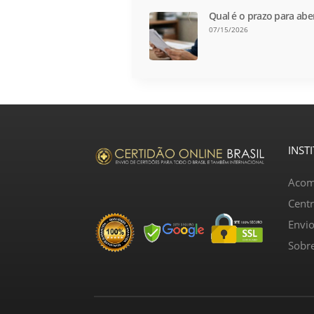
Qual é o prazo para abe
07/15/2026
INST
Acom
Cent
Envi
Sobr