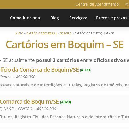
Central de Atendimento
Af
Como funciona
Blog
Serviços
Preços e prazos
INÍCIO
»
CARTÓRIOS DO BRASIL
»
SERGIPE
»
CARTÓRIOS EM BOQUIM – SE
Cartórios em Boquim – SE
– SE atualmente
possui 3 cartórios
entre
ofícios ativos
Ofício da Comarca de Boquim/SE
(ATIVO)
 Centro – 49360-000
a Comarca de Boquim/SE
(ATIVO)
E, Nº 97 – CENTRO – 49360-000