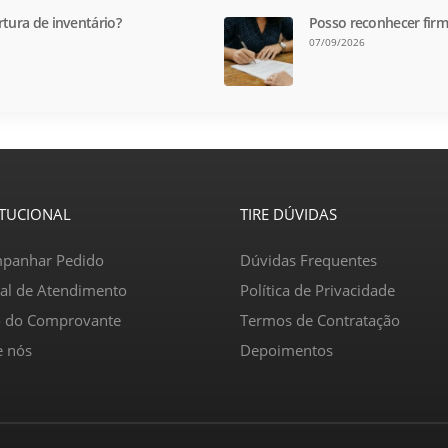
rtura de inventário?
Posso reconhecer firm
07/09/2026
ITUCIONAL
TIRE DÚVIDAS
panhar Pedido
Dúvidas Frequentes
ral de Atendimento
Política de Privacidade
o do Comprovante
Termos de Contratação
e nós
Depoimentos