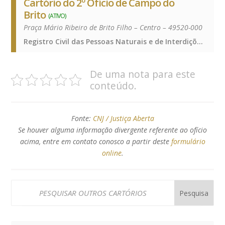
Cartório do 2º Ofício de Campo do
Brito
(ATIVO)
Praça Mário Ribeiro de Brito Filho – Centro – 49520-000
Registro Civil das Pessoas Naturais e de Interdições e Tutelas, Registro de Imóveis, Registro de Títulos e Documentos e Civis das Pessoas Jurídicas, Registro Civil das Pessoas Naturais e de Interdições e Tutelas, Registro de Imóveis, Registro de Títulos e Documentos e Civis das Pessoas Jurídicas, Registro Civil das Pessoas Naturais e de Interdições e Tutelas, Registro de Imóveis, Registro de Títulos e Documentos e Civis das Pessoas Jurídicas
De uma nota para este
conteúdo.
Fonte:
CNJ / Justiça Aberta
Se houver alguma informação divergente referente ao ofício
acima, entre em contato conosco a partir deste
formulário
online
.