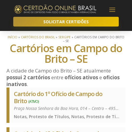
SOLICITAR CERTIDÕES
INÍCIO
»
CARTÓRIOS DO BRASIL
»
SERGIPE
»
CARTÓRIOS EM CAMPO DO BRITO
– SE
Cartórios em Campo do
Brito – SE
A cidade de Campo do Brito – SE atualmente
possui 2 cartórios
entre
ofícios ativos
e
oficios
inativos
.
Cartório do 1º Ofício de Campo do
Brito
(ATIVO)
Praça Nossa Senhora da Boa Hora, 014 – Centro – 49520-000
Notas, Protesto de Títulos, Notas, Protesto de Títulos, Notas, Protesto de Títulos