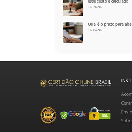
esse custo é calculado!
07/29/2026
Qual é o prazo para abe
07/15/2026
INST
Acom
Cent
Envi
Sobr