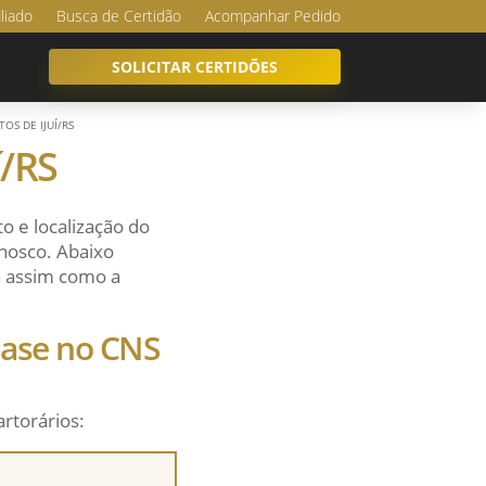
iliado
Busca de Certidão
Acompanhar Pedido
SOLICITAR CERTIDÕES
OS DE IJUÍ/RS
í/RS
o e localização do
onosco. Abaixo
sa assim como a
 base no CNS
artorários: