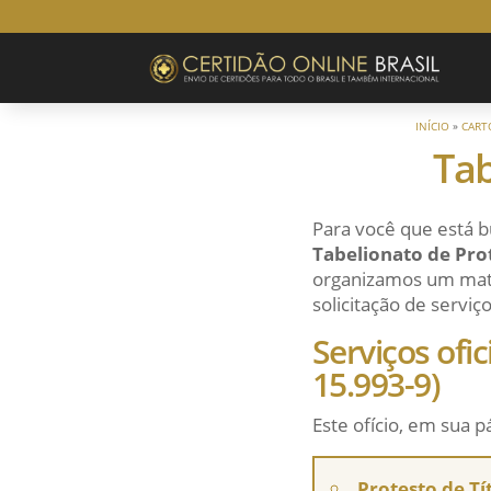
INÍCIO
»
CART
Tab
Para você que está b
Tabelionato de Prot
organizamos um mater
solicitação de serviço
Serviços ofi
15.993-9)
Este ofício, em sua p
Protesto de Tí