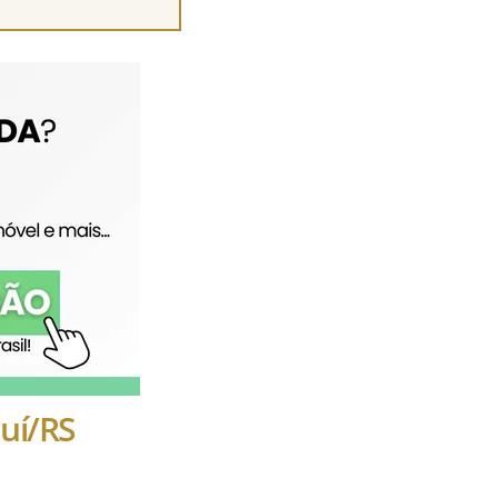
juí/RS