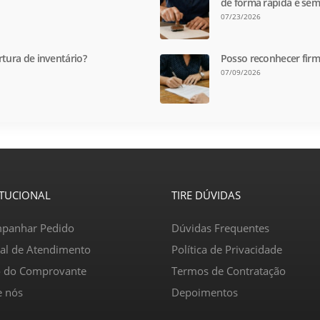
de forma rápida e sem
07/23/2026
rtura de inventário?
Posso reconhecer firm
07/09/2026
ITUCIONAL
TIRE DÚVIDAS
panhar Pedido
Dúvidas Frequentes
ral de Atendimento
Política de Privacidade
o do Comprovante
Termos de Contratação
e nós
Depoimentos