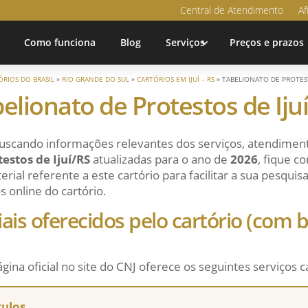
Central de Atendimento
Af
Como funciona
Blog
Serviços
Preços e prazos
ÓRIOS DO BRASIL
»
RIO GRANDE DO SUL
»
CARTÓRIOS EM IJUÍ – RS
»
TABELIONATO DE PROTEST
elionato de Protestos de Iju
uscando informações relevantes dos serviços, atendiment
estos de Ijuí/RS
atualizadas para o ano de
2026
, fique c
ial referente a este cartório para facilitar a sua pesqui
s online do cartório.
ciais oferecidos pelo cartório (com
ágina oficial no site do CNJ oferece os seguintes serviços c
tulos