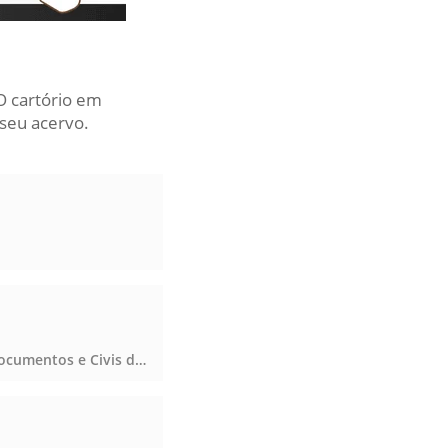
O cartório em
seu acervo.
Registro Civil das Pessoas Naturais e de Interdições e Tutelas, Registro de Títulos e Documentos e Civis das Pessoas Jurídicas, Registro Civil das Pessoas Naturais e de Interdições e Tutelas, Registro de Títulos e Documentos e Civis das Pessoas Jurídicas, Registro Civil das Pessoas Naturais e de Interdições e Tutelas, Registro de Títulos e Documentos e Civis das Pessoas Jurídicas