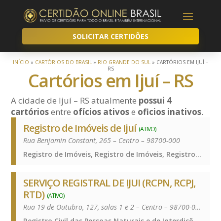
SOLICITAR CERTIDÕES
INÍCIO
»
CARTÓRIOS DO BRASIL
»
RIO GRANDE DO SUL
»
CARTÓRIOS EM IJUÍ –
RS
Cartórios em Ijuí – RS
A cidade de Ijuí – RS atualmente
possui 4
cartórios
entre
ofícios ativos
e
oficios inativos
.
Registro de Imóveis de Ijuí
(ATIVO)
Rua Benjamin Constant, 265 – Centro – 98700-000
Registro de Imóveis, Registro de Imóveis, Registro de Imóveis
SERVIÇO REGISTRAL DE IJUI (RCPN, RCPJ,
RTD)
(ATIVO)
Rua 19 de Outubro, 127, salas 1 e 2 – Centro – 98700-000
Registro Civil das Pessoas Naturais e de Interdições e Tutelas, Registro de Títulos e Documentos e Civis das Pessoas Jurídicas, Registro Civil das Pessoas Naturais e de Interdições e Tutelas, Registro de Títulos e Documentos e Civis das Pessoas Jurídicas, Registro Civil das Pessoas Naturais e de Interdições e Tutelas, Registro de Títulos e Documentos e Civis das Pessoas Jurídicas