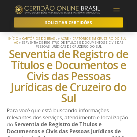
SOLICITAR CERTIDÕES
INÍCIO
»
CARTÓRIOS DO BRASIL
»
ACRE
»
CARTÓRIOS EM CRUZEIRO DO SUL –
AC
»
SERVENTIA DE REGISTRO DE TÍTULOS E DOCUMENTOS E CIVIS DAS
PESSOAS JURÍDICAS DE CRUZEIRO DO SUL
Serventia de Registro de
Títulos e Documentos e
Civis das Pessoas
Jurídicas de Cruzeiro do
Sul
Para você que está buscando informações
relevantes dos serviços, atendimento e localização
do
Serventia de Registro de Títulos e
Documentos e Civis das Pessoas Jurídicas de