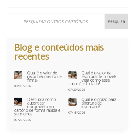
Blog e conteúdos mais
recentes
Qual é o valor de
Qual é o valor da
reconhecimento de
escritura de imóvel?
firma?
Veja como esse
custo é calculado!
08/06/2026
07/29/2026
Descubra como
Qual é o prazo para
autenticar
abertura de
documento no
inventário?
cartório de forma rápida e
07/15/2026
sem erros
07/23/2026