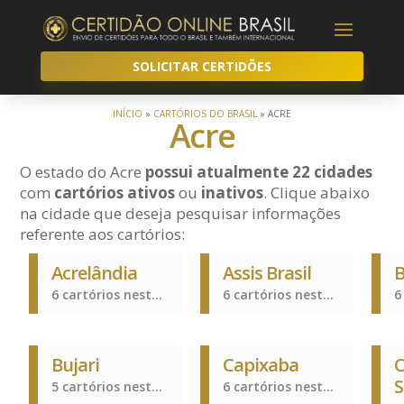
SOLICITAR CERTIDÕES
INÍCIO
»
CARTÓRIOS DO BRASIL
»
ACRE
Acre
O estado do Acre
possui atualmente 22 cidades
com
cartórios ativos
ou
inativos
. Clique abaixo
na cidade que deseja pesquisar informações
referente aos cartórios:
Acrelândia
Assis Brasil
B
6 cartórios nesta cidade
6 cartórios nesta cidade
Bujari
Capixaba
C
S
5 cartórios nesta cidade
6 cartórios nesta cidade