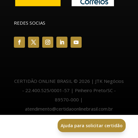
REDES SOCIAS
CERTIDÃO ONLINE BRASIL © 2026 | JTK Negócios
- 22.400.525/0001-57 | Pinheiro Preto/SC -
89570-000 |
atendimento@certidaoonlinebrasil.com.br
Ajuda para solicitar certidão