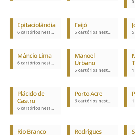
Epitaciolândia
Feijó
J
6 cartórios nesta cidade
6 cartórios nesta cidade
Mâncio Lima
Manoel
M
Urbano
6 cartórios nesta cidade
5 cartórios nesta cidade
Plácido de
Porto Acre
P
Castro
6 cartórios nesta cidade
6 cartórios nesta cidade
Rio Branco
Rodrigues
S