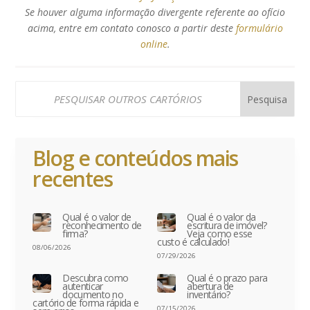
Se houver alguma informação divergente referente ao ofício
acima, entre em contato conosco a partir deste
formulário
online
.
Blog e conteúdos mais
recentes
Qual é o valor de
Qual é o valor da
reconhecimento de
escritura de imóvel?
firma?
Veja como esse
custo é calculado!
08/06/2026
07/29/2026
Descubra como
Qual é o prazo para
autenticar
abertura de
documento no
inventário?
cartório de forma rápida e
07/15/2026