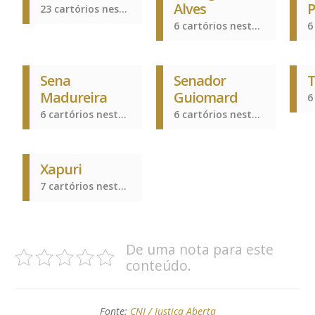
Alves
P
23 cartórios nesta cidade
6 cartórios nesta cidade
Sena
Senador
Madureira
Guiomard
6 cartórios nesta cidade
6 cartórios nesta cidade
Xapuri
7 cartórios nesta cidade
De uma nota para este
conteúdo.
Fonte:
CNJ / Justiça Aberta