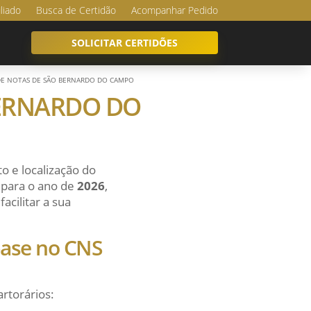
iliado
Busca de Certidão
Acompanhar Pedido
SOLICITAR CERTIDÕES
DE NOTAS DE SÃO BERNARDO DO CAMPO
BERNARDO DO
o e localização do
 para o ano de
2026
,
acilitar a sua
 base no CNS
artorários: