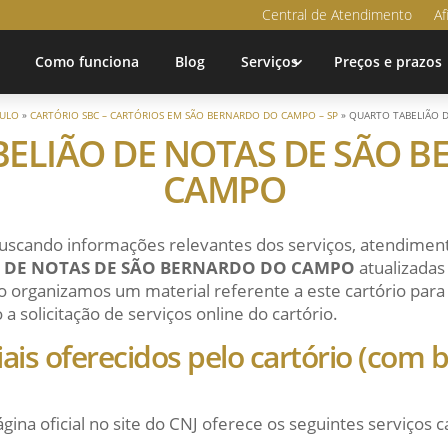
Central de Atendimento
Af
Como funciona
Blog
Serviços
Preços e prazos
AULO
»
CARTÓRIO SBC – CARTÓRIOS EM SÃO BERNARDO DO CAMPO – SP
»
QUARTO TABELIÃO 
ELIÃO DE NOTAS DE SÃO 
CAMPO
uscando informações relevantes dos serviços, atendiment
 DE NOTAS DE SÃO BERNARDO DO CAMPO
atualizadas
 organizamos um material referente a este cartório para f
 solicitação de serviços online do cartório.
ciais oferecidos pelo cartório (com
ágina oficial no site do CNJ oferece os seguintes serviços c