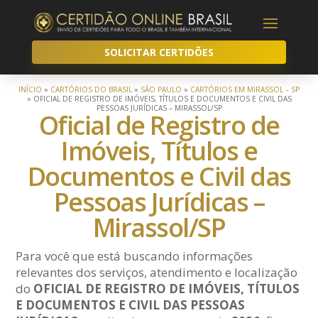
SOLICITAR CERTIDÕES
INÍCIO
»
CARTÓRIOS DO BRASIL
»
SÃO PAULO
»
CARTÓRIOS EM MIRASSOL – SP
»
OFICIAL DE REGISTRO DE IMÓVEIS, TÍTULOS E DOCUMENTOS E CIVIL DAS
PESSOAS JURÍDICAS – MIRASSOL/SP
Oficial de Registro de
Imóveis, Títulos e
Documentos e Civil das
Pessoas Jurídicas –
Mirassol/SP
Para você que está buscando informações
relevantes dos serviços, atendimento e localização
do
OFICIAL DE REGISTRO DE IMÓVEIS, TÍTULOS
E DOCUMENTOS E CIVIL DAS PESSOAS