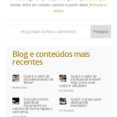
acima, entre em contato conosco a partir deste
formulário
online
.
Blog e conteúdos mais
recentes
Qual é o valor de
Qual é o valor da
reconhecimento de
escritura de imóvel?
firma?
Veja como esse
custo é calculado!
08/06/2026
07/29/2026
Descubra como
Qual é o prazo para
autenticar
abertura de
documento no
inventário?
cartório de forma rápida e
07/15/2026
sem erros
07/23/2026