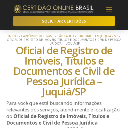
SOLICITAR CERTIDÕES
INÍCIO
»
CARTÓRIOS DO BRASIL
»
SÃO PAULO
»
CARTÓRIOS EM JUQUIÁ – SP
»
OFICIAL DE REGISTRO DE IMÓVEIS, TÍTULOS E DOCUMENTOS E CIVIL DE PESSOA
JURÍDICA – JUQUIÁ/SP
Oficial de Registro de
Imóveis, Títulos e
Documentos e Civil de
Pessoa Jurídica –
Juquiá/SP
Para você que está buscando informações
relevantes dos serviços, atendimento e localização
do
Oficial de Registro de Imóveis, Títulos e
Documentos e Civil de Pessoa Jurídica