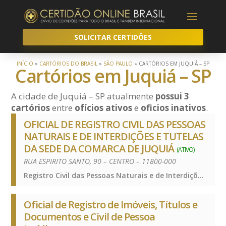
SOLICITAR CERTIDÕES
INÍCIO
»
CARTÓRIOS DO BRASIL
»
SÃO PAULO
»
CARTÓRIOS EM JUQUIÁ – SP
Cartórios em Juquiá – SP
A cidade de Juquiá – SP atualmente
possui 3
cartórios
entre
ofícios ativos
e
oficios inativos
.
OFICIAL DE REGISTRO CIVIL DAS PESSOAS
NATURAIS E DE INTERDIÇÕES E TUTELAS
DA SEDE DA COMARCA DE JUQUIÁ
(ATIVO)
RUA ESPIRITO SANTO, 90 – CENTRO – 11800-000
Registro Civil das Pessoas Naturais e de Interdições e Tutelas, Registro Civil das Pessoas Naturais e de Interdições e Tutelas, Registro Civil das Pessoas Naturais e de Interdições e Tutelas
Oficial de Registro de Imóveis, Títulos e
Documentos e Civil de Pessoa