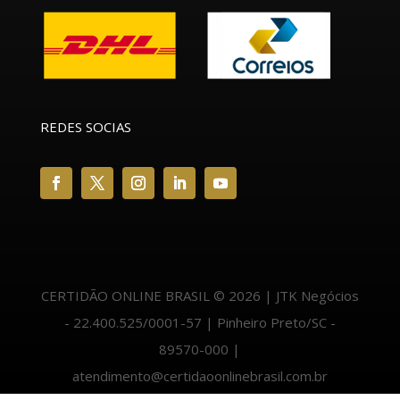
REDES SOCIAS
CERTIDÃO ONLINE BRASIL © 2026 | JTK Negócios
- 22.400.525/0001-57 | Pinheiro Preto/SC -
89570-000 |
atendimento@certidaoonlinebrasil.com.br