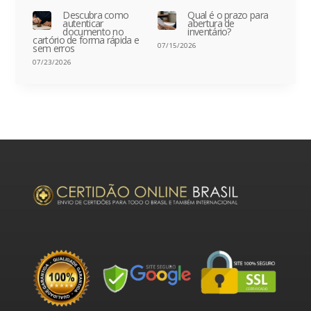
Descubra como
Qual é o prazo para
autenticar
abertura de
documento no
inventário?
cartório de forma rápida e
07/15/2026
sem erros
07/23/2026