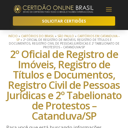
SOLICITAR CERTIDÕES
INÍCIO
»
CARTÓRIOS DO BRASIL
»
SÃO PAULO
»
CARTÓRIOS EM CATANDUVA –
SP
»
2º OFICIAL DE REGISTRO DE IMÓVEIS, REGISTRO DE TÍTULOS E
DOCUMENTOS, REGISTRO CIVIL DE PESSOAS JURÍDICAS E 2º TABELIONATO DE
PROTESTOS – CATANDUVA/SP
2º Oficial de Registro de
Imóveis, Registro de
Títulos e Documentos,
Registro Civil de Pessoas
Jurídicas e 2º Tabelionato
de Protestos –
Catanduva/SP
Para você que está buscando informações