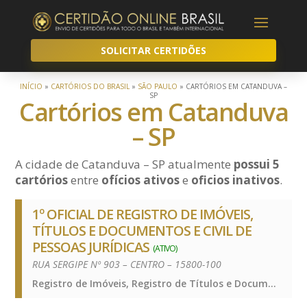
SOLICITAR CERTIDÕES
INÍCIO
»
CARTÓRIOS DO BRASIL
»
SÃO PAULO
»
CARTÓRIOS EM CATANDUVA –
SP
Cartórios em Catanduva
– SP
A cidade de Catanduva – SP atualmente
possui 5
cartórios
entre
ofícios ativos
e
oficios inativos
.
1º OFICIAL DE REGISTRO DE IMÓVEIS,
TÍTULOS E DOCUMENTOS E CIVIL DE
PESSOAS JURÍDICAS
(ATIVO)
RUA SERGIPE Nº 903 – CENTRO – 15800-100
Registro de Imóveis, Registro de Títulos e Documentos e Civis das Pessoas Jurídicas, Registro de Imóveis, Registro de Títulos e Documentos e Civis das Pessoas Jurídicas, Registro de Imóveis, Registro de Títulos e Documentos e Civis das Pessoas Jurídicas