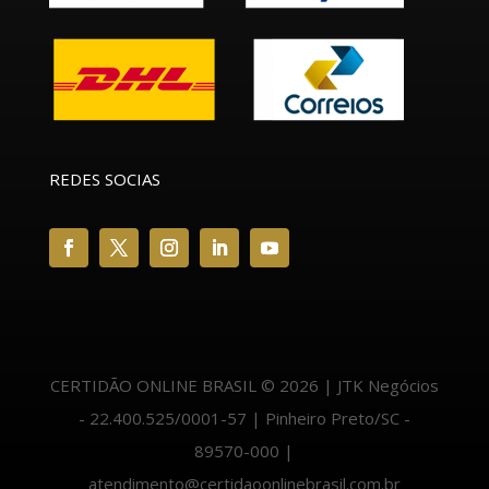
REDES SOCIAS
CERTIDÃO ONLINE BRASIL © 2026 | JTK Negócios
- 22.400.525/0001-57 | Pinheiro Preto/SC -
89570-000 |
atendimento@certidaoonlinebrasil.com.br