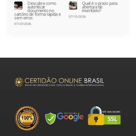
Descubra como
Qual é o prazo para
autenticar
abertura de
documento no
inventário?
cartório de forma rápida e
07/15/2026
sem erros
07/23/2026