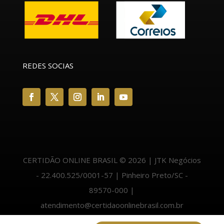
REDES SOCIAS
CERTIDÃO ONLINE BRASIL © 2026 | JTK Negócios
- 22.400.525/0001-57 | Pinheiro Preto/SC -
89570-000 |
atendimento@certidaoonlinebrasil.com.br