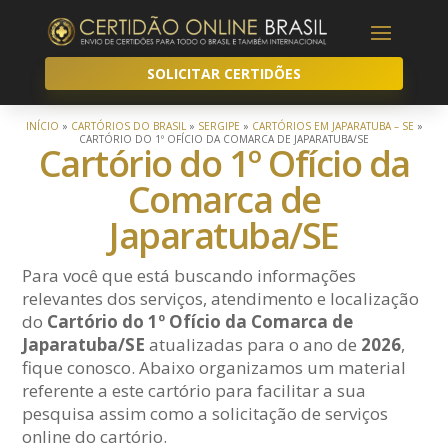
SOLICITAR CERTIDÕES
INÍCIO
»
CARTÓRIOS DO BRASIL
»
SERGIPE
»
CARTÓRIOS EM JAPARATUBA – SE
»
CARTÓRIO DO 1º OFÍCIO DA COMARCA DE JAPARATUBA/SE
Cartório do 1º Ofício da
Comarca de
Japaratuba/SE
Para você que está buscando informações
relevantes dos serviços, atendimento e localização
do
Cartório do 1º Ofício da Comarca de
Japaratuba/SE
atualizadas para o ano de
2026
,
fique conosco. Abaixo organizamos um material
referente a este cartório para facilitar a sua
pesquisa assim como a solicitação de serviços
online do cartório.