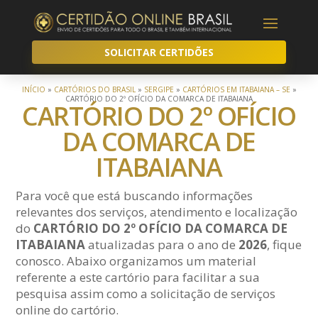
SOLICITAR CERTIDÕES
INÍCIO
»
CARTÓRIOS DO BRASIL
»
SERGIPE
»
CARTÓRIOS EM ITABAIANA – SE
»
CARTÓRIO DO 2º OFÍCIO DA COMARCA DE ITABAIANA
CARTÓRIO DO 2º OFÍCIO
DA COMARCA DE
ITABAIANA
Para você que está buscando informações
relevantes dos serviços, atendimento e localização
do
CARTÓRIO DO 2º OFÍCIO DA COMARCA DE
ITABAIANA
atualizadas para o ano de
2026
, fique
conosco. Abaixo organizamos um material
referente a este cartório para facilitar a sua
pesquisa assim como a solicitação de serviços
online do cartório.