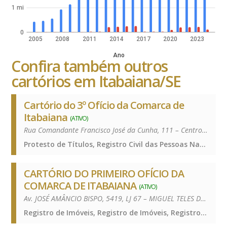
1 mi
0
2005
2008
2011
2014
2017
2020
2023
Ano
Confira também outros
cartórios em Itabaiana/SE
Cartório do 3º Ofício da Comarca de
Itabaiana
(ATIVO)
Rua Comandante Francisco José da Cunha, 111 – Centro – 49500-133
Protesto de Títulos, Registro Civil das Pessoas Naturais e de Interdições e Tutelas, Registro de Títulos e Documentos e Civis das Pessoas Jurídicas, Protesto de Títulos, Registro Civil das Pessoas Naturais e de Interdições e Tutelas, Registro de Títulos e Documentos e Civis das Pessoas Jurídicas, Protesto de Títulos, Registro Civil das Pessoas Naturais e de Interdições e Tutelas, Registro de Títulos e Documentos e Civis das Pessoas Jurídicas
CARTÓRIO DO PRIMEIRO OFÍCIO DA
COMARCA DE ITABAIANA
(ATIVO)
Av. JOSÉ AMÂNCIO BISPO, 5419, LJ 67 – MIGUEL TELES DE MENDONÇA – 49505-330
Registro de Imóveis, Registro de Imóveis, Registro de Imóveis