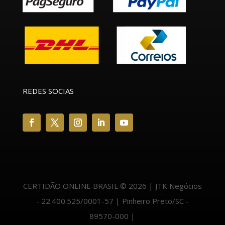
REDES SOCIAS
CERTIDÃO ONLINE BRASIL © 2026 | JTK Negócios
- 22.400.525/0001-57 | Pinheiro Preto/SC -
89570-000 |