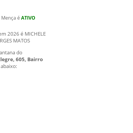
- Mença é
ATIVO
al em 2026 é MICHELE
BORGES MATOS
Santana do
egre, 605, Bairro
 abaixo: