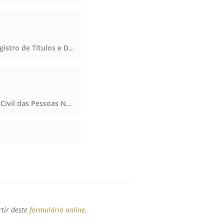
Protesto de Títulos, Registro Civil das Pessoas Naturais e de Interdições e Tutelas, Registro de Títulos e Documentos e Civis das Pessoas Jurídicas, Protesto de Títulos, Registro Civil das Pessoas Naturais e de Interdições e Tutelas, Registro de Títulos e Documentos e Civis das Pessoas Jurídicas, Protesto de Títulos, Registro Civil das Pessoas Naturais e de Interdições e Tutelas, Registro de Títulos e Documentos e Civis das Pessoas Jurídicas
Notas, Registro Civil das Pessoas Naturais e de Interdições e Tutelas, Notas, Registro Civil das Pessoas Naturais e de Interdições e Tutelas, Notas, Registro Civil das Pessoas Naturais e de Interdições e Tutelas
rtir deste
formulário online
.