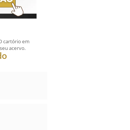
O cartório em
seu acervo.
do