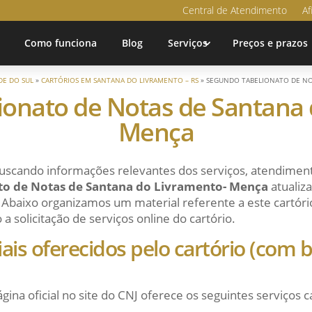
Central de Atendimento
Af
Como funciona
Blog
Serviços
Preços e prazos
DE DO SUL
»
CARTÓRIOS EM SANTANA DO LIVRAMENTO – RS
»
SEGUNDO TABELIONATO DE NO
ionato de Notas de Santana 
Mença
uscando informações relevantes dos serviços, atendiment
to de Notas de Santana do Livramento- Mença
atualiz
 Abaixo organizamos um material referente a este cartório 
 solicitação de serviços online do cartório.
ciais oferecidos pelo cartório (com
ágina oficial no site do CNJ oferece os seguintes serviços c