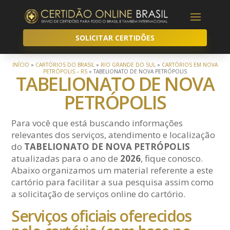
SOLICITAR CERTIDÕES
INÍCIO
»
CARTÓRIOS DO BRASIL
»
RIO GRANDE DO SUL
»
CARTÓRIOS EM NOVA
PETRÓPOLIS – RS
»
TABELIONATO DE NOVA PETRÓPOLIS
TABELIONATO DE NOVA
PETRÓPOLIS
Para você que está buscando informações
relevantes dos serviços, atendimento e localização
do
TABELIONATO DE NOVA PETRÓPOLIS
atualizadas para o ano de
2026
, fique conosco.
Abaixo organizamos um material referente a este
cartório para facilitar a sua pesquisa assim como
a solicitação de serviços online do cartório.
Serviços oficiais oferecidos