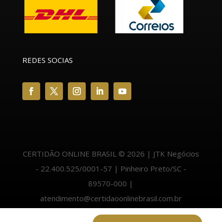
REDES SOCIAS
CERTIDÃO ONLINE BRASIL © 2026 | JTK Negócios
- 22.400.525/0001-57 | Pinheiro Preto/SC -
89570-000 |
atendimento@certidaoonlinebrasil.com.br