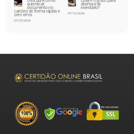
Descubra como
Qual é o prazo para
autenticar
abertura de
documento no
inventário?
cartório de forma rápida e
07/15/2026
sem erros
07/23/2026