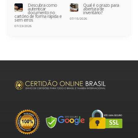
Descubra como
Qual é o prazo para
autenticar
abertura de
documento no
inventário?
cartório de forma rápida e
07/15/2026
sem erros
07/23/2026