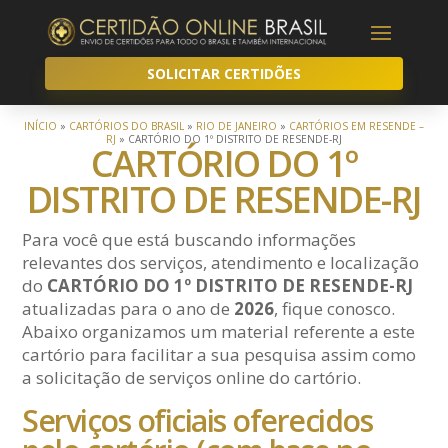
SOLICITAR CERTIDÕES
INÍCIO
»
CARTÓRIOS DO BRASIL
»
RIO DE JANEIRO
»
CARTÓRIOS EM RESENDE –
RJ
»
CARTÓRIO DO 1º DISTRITO DE RESENDE-RJ
CARTÓRIO DO 1º
DISTRITO DE RESENDE-RJ
Para você que está buscando informações
relevantes dos serviços, atendimento e localização
do
CARTÓRIO DO 1º DISTRITO DE RESENDE-RJ
atualizadas para o ano de
2026
, fique conosco.
Abaixo organizamos um material referente a este
cartório para facilitar a sua pesquisa assim como
a solicitação de serviços online do cartório.
Serviços oficiais oferecidos