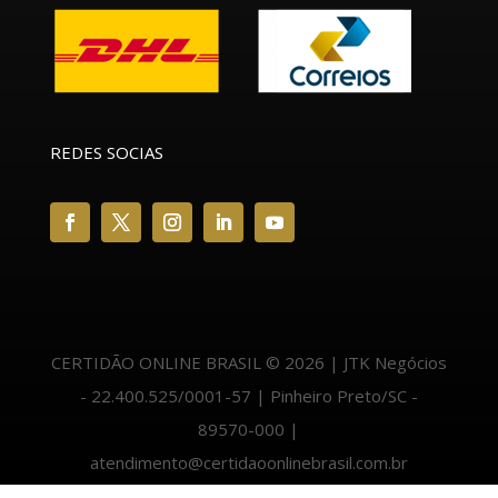
REDES SOCIAS
CERTIDÃO ONLINE BRASIL © 2026 | JTK Negócios
- 22.400.525/0001-57 | Pinheiro Preto/SC -
89570-000 |
atendimento@certidaoonlinebrasil.com.br