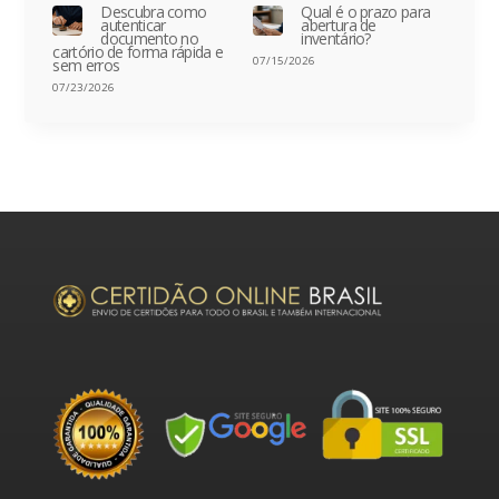
Descubra como
Qual é o prazo para
autenticar
abertura de
documento no
inventário?
cartório de forma rápida e
07/15/2026
sem erros
07/23/2026