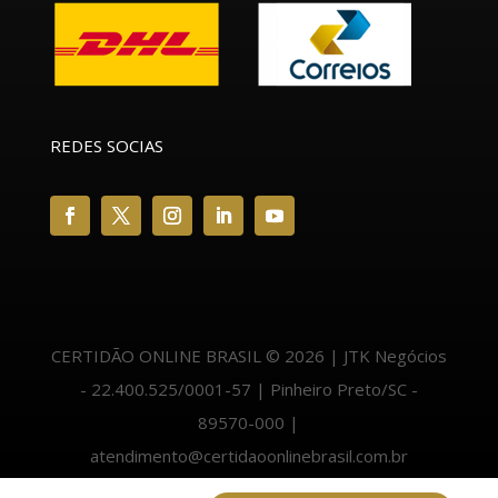
REDES SOCIAS
CERTIDÃO ONLINE BRASIL © 2026 | JTK Negócios
- 22.400.525/0001-57 | Pinheiro Preto/SC -
89570-000 |
atendimento@certidaoonlinebrasil.com.br