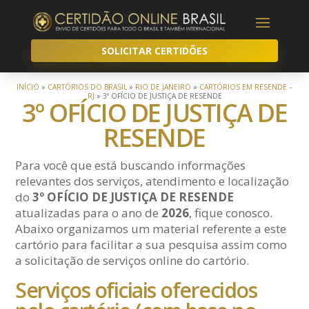
SOLICITAR CERTIDÕES
INÍCIO
»
CARTÓRIOS DO BRASIL
»
RIO DE JANEIRO
»
CARTÓRIOS EM RESENDE –
RJ
»
3º OFÍCIO DE JUSTIÇA DE RESENDE
3º OFÍCIO DE JUSTIÇA DE
RESENDE
Para você que está buscando informações
relevantes dos serviços, atendimento e localização
do
3º OFÍCIO DE JUSTIÇA DE RESENDE
atualizadas para o ano de
2026
, fique conosco.
Abaixo organizamos um material referente a este
cartório para facilitar a sua pesquisa assim como
a solicitação de serviços online do cartório.
Serviços oficiais oferecidos