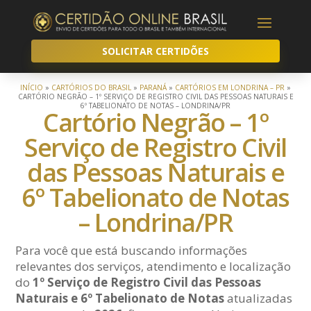
SOLICITAR CERTIDÕES
INÍCIO
»
CARTÓRIOS DO BRASIL
»
PARANÁ
»
CARTÓRIOS EM LONDRINA – PR
»
CARTÓRIO NEGRÃO – 1º SERVIÇO DE REGISTRO CIVIL DAS PESSOAS NATURAIS E
6º TABELIONATO DE NOTAS – LONDRINA/PR
Cartório Negrão – 1º
Serviço de Registro Civil
das Pessoas Naturais e
6º Tabelionato de Notas
– Londrina/PR
Para você que está buscando informações
relevantes dos serviços, atendimento e localização
do
1º Serviço de Registro Civil das Pessoas
Naturais e 6º Tabelionato de Notas
atualizadas