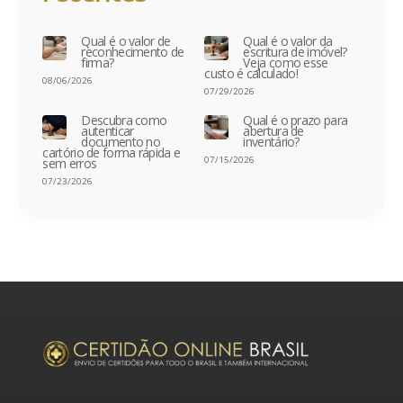
Qual é o valor de
Qual é o valor da
reconhecimento de
escritura de imóvel?
firma?
Veja como esse
custo é calculado!
08/06/2026
07/29/2026
Descubra como
Qual é o prazo para
autenticar
abertura de
documento no
inventário?
cartório de forma rápida e
07/15/2026
sem erros
07/23/2026