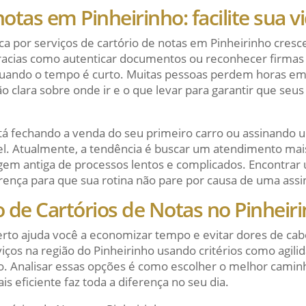
notas em Pinheirinho: facilite sua v
ca por serviços de cartório de notas em Pinheirinho cres
racias como autenticar documentos ou reconhecer firmas
quando o tempo é curto. Muitas pessoas perdem horas em 
ão clara sobre onde ir e o que levar para garantir que seus
tá fechando a venda do seu primeiro carro ou assinando 
l. Atualmente, a tendência é buscar um atendimento mais
em antiga de processos lentos e complicados. Encontrar u
ferença para que sua rotina não pare por causa de uma ass
 de Cartórios de Notas no Pinheir
certo ajuda você a economizar tempo e evitar dores de ca
ços na região do Pinheirinho usando critérios como agil
so. Analisar essas opções é como escolher o melhor camin
ais eficiente faz toda a diferença no seu dia.