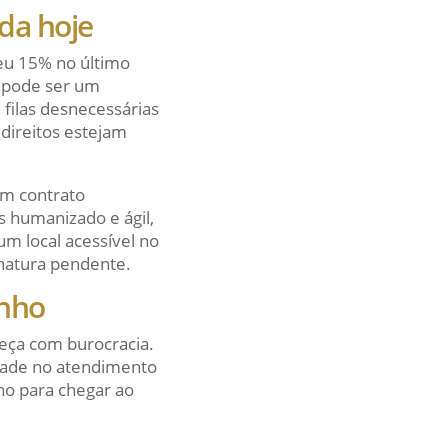
ida hoje
ceu 15% no último
 pode ser um
filas desnecessárias
 direitos estejam
um contrato
 humanizado e ágil,
m local acessível no
inatura pendente.
inho
beça com burocracia.
idade no atendimento
ho para chegar ao