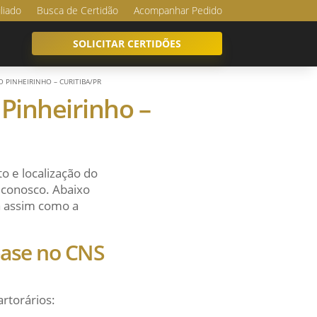
iliado
Busca de Certidão
Acompanhar Pedido
SOLICITAR CERTIDÕES
O PINHEIRINHO – CURITIBA/PR
 Pinheirinho –
o e localização do
e conosco. Abaixo
sa assim como a
 base no CNS
artorários: