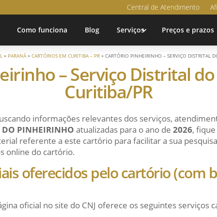
Central de Atendimento
Af
Como funciona
Blog
Serviços
Preços e prazos
L
»
PARANÁ
»
CARTÓRIOS EM CURITIBA – PR
»
CARTÓRIO PINHEIRINHO – SERVIÇO DISTRITAL D
eirinho – Serviço Distrital do
Curitiba/PR
uscando informações relevantes dos serviços, atendiment
L DO PINHEIRINHO
atualizadas para o ano de
2026
, fiqu
ial referente a este cartório para facilitar a sua pesqui
s online do cartório.
ciais oferecidos pelo cartório (com
ágina oficial no site do CNJ oferece os seguintes serviços c