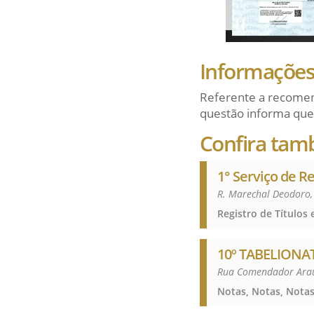
Informações 
Referente a recomen
questão informa que
Confira tam
1° Serviço de R
R. Marechal Deodoro,
10º TABELIONA
Rua Comendador Arau
Notas, Notas, Nota