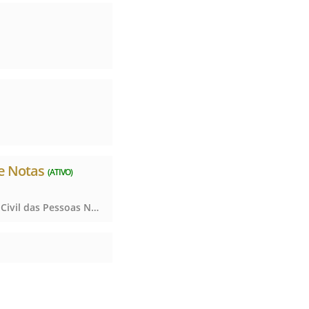
de Notas
(ATIVO)
Notas, Registro Civil das Pessoas Naturais e de Interdições e Tutelas, Notas, Registro Civil das Pessoas Naturais e de Interdições e Tutelas, Notas, Registro Civil das Pessoas Naturais e de Interdições e Tutelas