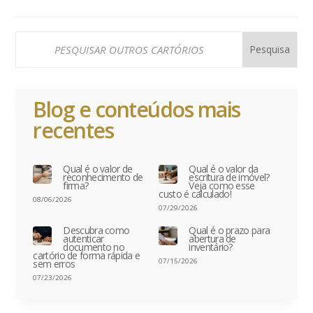
Blog e conteúdos mais
recentes
Qual é o valor de
Qual é o valor da
reconhecimento de
escritura de imóvel?
firma?
Veja como esse
custo é calculado!
08/06/2026
07/29/2026
Descubra como
Qual é o prazo para
autenticar
abertura de
documento no
inventário?
cartório de forma rápida e
07/15/2026
sem erros
07/23/2026