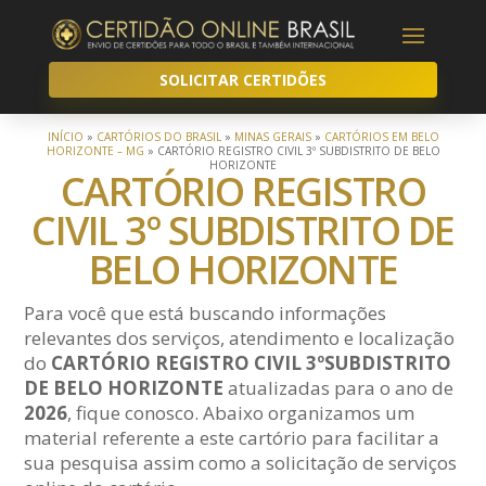
SOLICITAR CERTIDÕES
INÍCIO
»
CARTÓRIOS DO BRASIL
»
MINAS GERAIS
»
CARTÓRIOS EM BELO
HORIZONTE – MG
»
CARTÓRIO REGISTRO CIVIL 3º SUBDISTRITO DE BELO
HORIZONTE
CARTÓRIO REGISTRO
CIVIL 3º SUBDISTRITO DE
BELO HORIZONTE
Para você que está buscando informações
relevantes dos serviços, atendimento e localização
do
CARTÓRIO REGISTRO CIVIL 3ºSUBDISTRITO
DE BELO HORIZONTE
atualizadas para o ano de
2026
, fique conosco. Abaixo organizamos um
material referente a este cartório para facilitar a
sua pesquisa assim como a solicitação de serviços