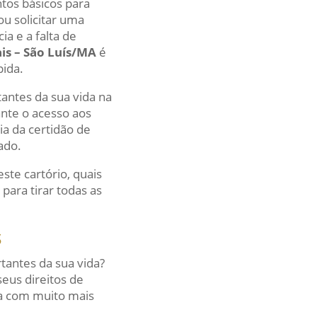
tos básicos para
u solicitar uma
a e a falta de
ais – São Luís/MA
é
pida.
antes da sua vida na
ante o acesso aos
ia da certidão de
ado.
ste cartório, quais
ara tirar todas as
s
antes da sua vida?
seus direitos de
ia com muito mais