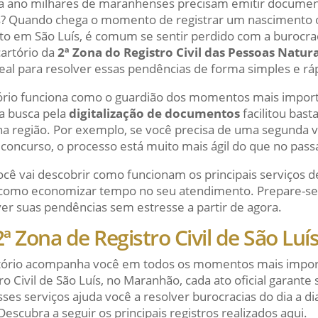
da ano milhares de maranhenses precisam emitir documen
os? Quando chega o momento de registrar um nascimento o
o em São Luís, é comum se sentir perdido com a burocraci
cartório da
2ª Zona do Registro Civil das Pessoas Natur
deal para resolver essas pendências de forma simples e rá
tório funciona como o guardião dos momentos mais import
 a busca pela
digitalização de documentos
facilitou bast
 na região. Por exemplo, se você precisa de uma segunda v
oncurso, o processo está muito mais ágil do que no pass
ocê vai descobrir como funcionam os principais serviços de
como economizar tempo no seu atendimento. Prepare-se p
ver suas pendências sem estresse a partir de agora.
ª Zona de Registro Civil de São Luí
rtório acompanha você em todos os momentos mais import
o Civil de São Luís, no Maranhão, cada ato oficial garante 
ses serviços ajuda você a resolver burocracias do dia a d
 Descubra a seguir os principais registros realizados aqui.