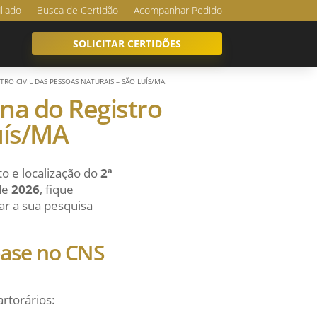
iliado
Busca de Certidão
Acompanhar Pedido
SOLICITAR CERTIDÕES
TRO CIVIL DAS PESSOAS NATURAIS – SÃO LUÍS/MA
ona do Registro
Luís/MA
o e localização do
2ª
de
2026
, fique
ar a sua pesquisa
 base no CNS
artorários: