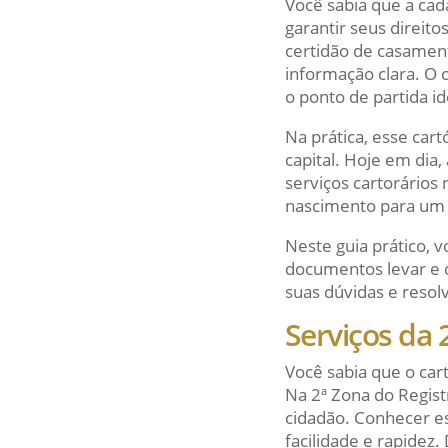
Você sabia que a ca
garantir seus direit
certidão de casament
informação clara. O 
o ponto de partida i
Na prática, esse car
capital. Hoje em dia,
serviços cartorários
nascimento para um c
Neste guia prático, v
documentos levar e 
suas dúvidas e resol
Serviços da 2
Você sabia que o ca
Na 2ª Zona do Registr
cidadão. Conhecer es
facilidade e rapidez.