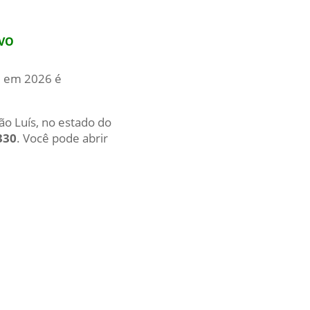
IVO
al em 2026 é
ão Luís, no estado do
330
. Você pode abrir