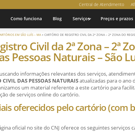
Central de Atendimento
Af
Como funciona
Blog
Serviços
Preços e prazos
ARTÓRIOS EM SÃO LUÍS – MA
»
CARTÓRIO DE REGISTRO CIVIL DA 2ª ZONA – 2ª ZONA DO REGIS
gistro Civil da 2ª Zona – 2ª Z
das Pessoas Naturais – São 
uscando informações relevantes dos serviços, atendiment
 CIVIL DAS PESSOAS NATURAIS
atualizadas para o ano 
nizamos um material referente a este cartório para facilit
ção de serviços online do cartório.
ciais oferecidos pelo cartório (com
ágina oficial no site do CNJ oferece os seguintes serviços c