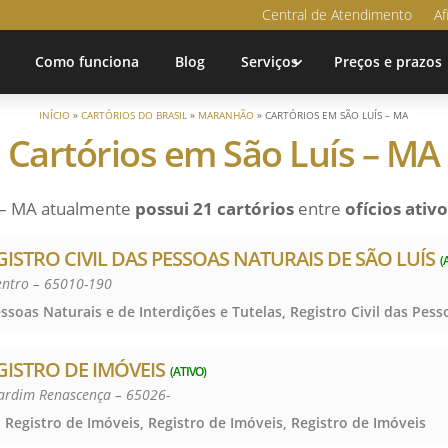
Central de Atendimento
Af
Como funciona
Blog
Serviços
Preços e prazos
INÍCIO
»
CARTÓRIOS DO BRASIL
»
MARANHÃO
»
CARTÓRIOS EM SÃO LUÍS – MA
Cartórios em São Luís – MA
s – MA atualmente
possui 21 cartórios
entre
ofícios ativo
GISTRO CIVIL DAS PESSOAS NATURAIS DE SÃO LUÍS
(
Centro – 65010-190
GISTRO DE IMÓVEIS
(ATIVO)
Jardim Renascença – 65026-
 Registro de Imóveis, Registro de Imóveis, Registro de Imóveis