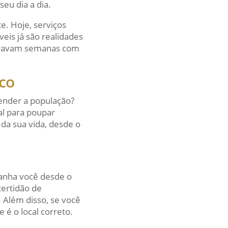
eu dia a dia.
e. Hoje, serviços
veis já são realidades
moravam semanas com
ico
tender a população?
al para poupar
 da sua vida, desde o
panha você desde o
certidão de
 Além disso, se você
e é o local correto.