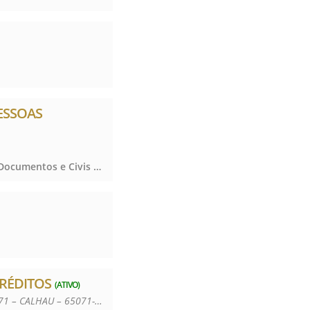
PESSOAS
Registro de Títulos e Documentos e Civis das Pessoas Jurídicas, Registro de Títulos e Documentos e Civis das Pessoas Jurídicas, Registro de Títulos e Documentos e Civis das Pessoas Jurídicas, Registro de Títulos e Documentos e Civis das Pessoas Jurídicas
CRÉDITOS
(ATIVO)
SHOPPING DO AUTOMÓVEL, AV. DOS HOLANDESES, QUADRA 36, Nº 01, CALHAU. CEP 65.071-971 – CALHAU – 65071-380