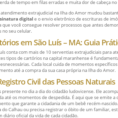
erda de tempo em filas erradas e muita dor de cabeça no s
o atendimento extrajudicial na Ilha do Amor mudou bastant
sinatura digital
e o envio eletrônico de escrituras de imó
ica que você consegue resolver processos que antes de
 no seu celular.
tórios em São Luís – MA: Guia Prát
uís conta com mais de 10 serventias extrajudiciais para a
es tipos de cartórios na capital maranhense é fundament
 desnecessárias. Cada local cuida de momentos específicos
imento até a compra da sua casa própria na Ilha do Amor.
Registro Civil das Pessoas Naturais
is presente no dia a dia do cidadão ludovicense. Ele acom
da até os momentos de despedida. É aqui que se emite a 
ento que garante a cidadania de um bebê recém-nascido.
a do Calhau ou precisa registrar o óbito de um familiar, est
diário oficial da vida de cada cidadão.