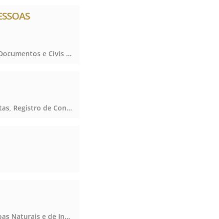
PESSOAS
Registro de Títulos e Documentos e Civis das Pessoas Jurídicas, Registro de Títulos e Documentos e Civis das Pessoas Jurídicas, Registro de Títulos e Documentos e Civis das Pessoas Jurídicas, Registro de Títulos e Documentos e Civis das Pessoas Jurídicas
Notas, Registro de Contratos Marítimos, Notas, Registro de Contratos Marítimos, Notas, Registro de Contratos Marítimos, Notas, Registro de Contratos Marítimos
Registro Civil das Pessoas Naturais e de Interdições e Tutelas, Registro Civil das Pessoas Naturais e de Interdições e Tutelas, Registro Civil das Pessoas Naturais e de Interdições e Tutelas, Registro Civil das Pessoas Naturais e de Interdições e Tutelas