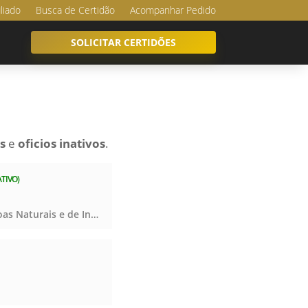
iliado
Busca de Certidão
Acompanhar Pedido
SOLICITAR CERTIDÕES
s
e
oficios inativos
.
ATIVO)
Registro Civil das Pessoas Naturais e de Interdições e Tutelas, Registro Civil das Pessoas Naturais e de Interdições e Tutelas, Registro Civil das Pessoas Naturais e de Interdições e Tutelas, Registro Civil das Pessoas Naturais e de Interdições e Tutelas