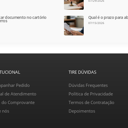
07/29/2026
ar documento no cartório
Qual é o prazo para ab
rros
07/15/2026
ITUCIONAL
TIRE DÚVIDAS
panhar Pedido
Dúvidas Frequentes
ral de Atendimento
Política de Privacidade
o do Comprovante
Termos de Contratação
e nós
Depoimentos