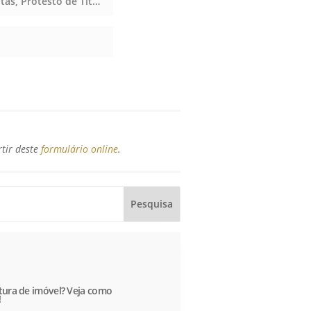
Notas, Protesto de Títulos, Notas, Protesto de Títulos, Notas, Protesto de Títulos, Notas, Protesto de Títulos
rtir deste
formulário online
.
itura de imóvel? Veja como
!