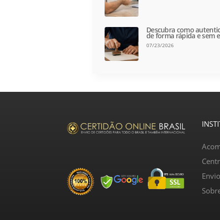
Descubra como autentic
de forma rápida e sem e
07/23/2026
INST
Acom
Cent
Envi
Sobr