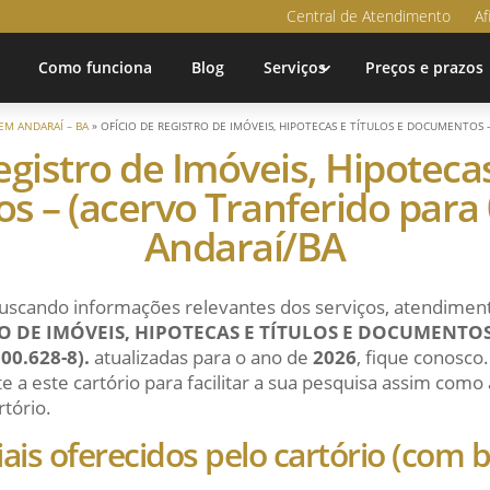
Central de Atendimento
Af
Como funciona
Blog
Serviços
Preços e prazos
EM ANDARAÍ – BA
»
OFÍCIO DE REGISTRO DE IMÓVEIS, HIPOTECAS E TÍTULOS E DOCUMENTOS –
egistro de Imóveis, Hipotecas
 – (acervo Tranferido para 0
Andaraí/BA
uscando informações relevantes dos serviços, atendiment
RO DE IMÓVEIS, HIPOTECAS E TÍTULOS E DOCUMENTOS
0.628-8).
atualizadas para o ano de
2026
, fique conosco
 a este cartório para facilitar a sua pesquisa assim como 
rtório.
ciais oferecidos pelo cartório (com