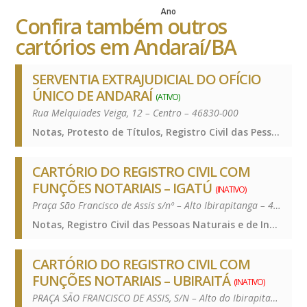
Ano
Confira também outros
cartórios em Andaraí/BA
SERVENTIA EXTRAJUDICIAL DO OFÍCIO
ÚNICO DE ANDARAÍ
(ATIVO)
Rua Melquiades Veiga, 12 – Centro – 46830-000
Notas, Protesto de Títulos, Registro Civil das Pessoas Naturais e de Interdições e Tutelas, Registro de Imóveis, Registro de Títulos e Documentos e Civis das Pessoas Jurídicas, Notas, Protesto de Títulos, Registro Civil das Pessoas Naturais e de Interdições e Tutelas, Registro de Imóveis, Registro de Títulos e Documentos e Civis das Pessoas Jurídicas, Notas, Protesto de Títulos, Registro Civil das Pessoas Naturais e de Interdições e Tutelas, Registro de Imóveis, Registro de Títulos e Documentos e Civis das Pessoas Jurídicas, Notas, Protesto de Títulos, Registro Civil das Pessoas Naturais e de Interdições e Tutelas, Registro de Imóveis, Registro de Títulos e Documentos e Civis das Pessoas Jurídicas
CARTÓRIO DO REGISTRO CIVIL COM
FUNÇÕES NOTARIAIS – IGATÚ
(INATIVO)
Praça São Francisco de Assis s/nº – Alto Ibirapitanga – 46830-000
Notas, Registro Civil das Pessoas Naturais e de Interdições e Tutelas, Notas, Registro Civil das Pessoas Naturais e de Interdições e Tutelas, Notas, Registro Civil das Pessoas Naturais e de Interdições e Tutelas, Notas, Registro Civil das Pessoas Naturais e de Interdições e Tutelas
CARTÓRIO DO REGISTRO CIVIL COM
FUNÇÕES NOTARIAIS – UBIRAITÁ
(INATIVO)
PRAÇA SÃO FRANCISCO DE ASSIS, S/N – Alto do Ibirapitanga – 46830-00