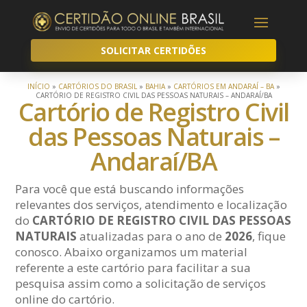
SOLICITAR CERTIDÕES
INÍCIO
»
CARTÓRIOS DO BRASIL
»
BAHIA
»
CARTÓRIOS EM ANDARAÍ – BA
»
CARTÓRIO DE REGISTRO CIVIL DAS PESSOAS NATURAIS – ANDARAÍ/BA
Cartório de Registro Civil
das Pessoas Naturais –
Andaraí/BA
Para você que está buscando informações
relevantes dos serviços, atendimento e localização
do
CARTÓRIO DE REGISTRO CIVIL DAS PESSOAS
NATURAIS
atualizadas para o ano de
2026
, fique
conosco. Abaixo organizamos um material
referente a este cartório para facilitar a sua
pesquisa assim como a solicitação de serviços
online do cartório.