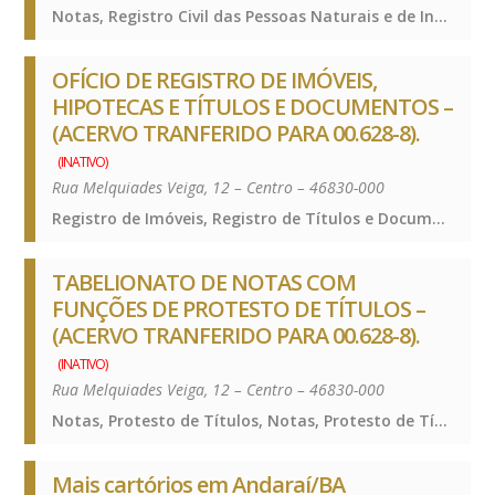
Notas, Registro Civil das Pessoas Naturais e de Interdições e Tutelas, Notas, Registro Civil das Pessoas Naturais e de Interdições e Tutelas, Notas, Registro Civil das Pessoas Naturais e de Interdições e Tutelas, Notas, Registro Civil das Pessoas Naturais e de Interdições e Tutelas
OFÍCIO DE REGISTRO DE IMÓVEIS,
HIPOTECAS E TÍTULOS E DOCUMENTOS –
(ACERVO TRANFERIDO PARA 00.628-8).
(INATIVO)
Rua Melquiades Veiga, 12 – Centro – 46830-000
Registro de Imóveis, Registro de Títulos e Documentos e Civis das Pessoas Jurídicas, Registro de Imóveis, Registro de Títulos e Documentos e Civis das Pessoas Jurídicas, Registro de Imóveis, Registro de Títulos e Documentos e Civis das Pessoas Jurídicas, Registro de Imóveis, Registro de Títulos e Documentos e Civis das Pessoas Jurídicas
TABELIONATO DE NOTAS COM
FUNÇÕES DE PROTESTO DE TÍTULOS –
(ACERVO TRANFERIDO PARA 00.628-8).
(INATIVO)
Rua Melquiades Veiga, 12 – Centro – 46830-000
Notas, Protesto de Títulos, Notas, Protesto de Títulos, Notas, Protesto de Títulos, Notas, Protesto de Títulos
Mais cartórios em Andaraí/BA