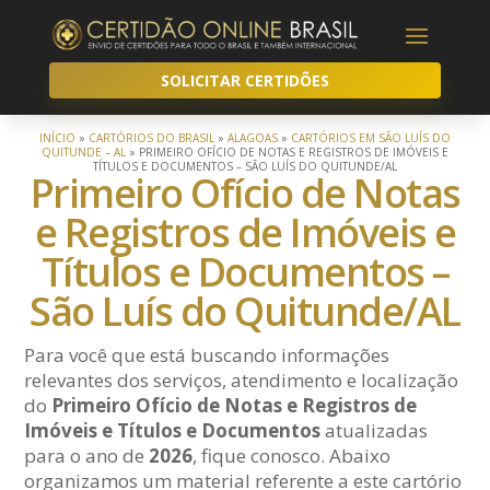
SOLICITAR CERTIDÕES
INÍCIO
»
CARTÓRIOS DO BRASIL
»
ALAGOAS
»
CARTÓRIOS EM SÃO LUÍS DO
QUITUNDE – AL
»
PRIMEIRO OFÍCIO DE NOTAS E REGISTROS DE IMÓVEIS E
TÍTULOS E DOCUMENTOS – SÃO LUÍS DO QUITUNDE/AL
Primeiro Ofício de Notas
e Registros de Imóveis e
Títulos e Documentos –
São Luís do Quitunde/AL
Para você que está buscando informações
relevantes dos serviços, atendimento e localização
do
Primeiro Ofício de Notas e Registros de
Imóveis e Títulos e Documentos
atualizadas
para o ano de
2026
, fique conosco. Abaixo
organizamos um material referente a este cartório