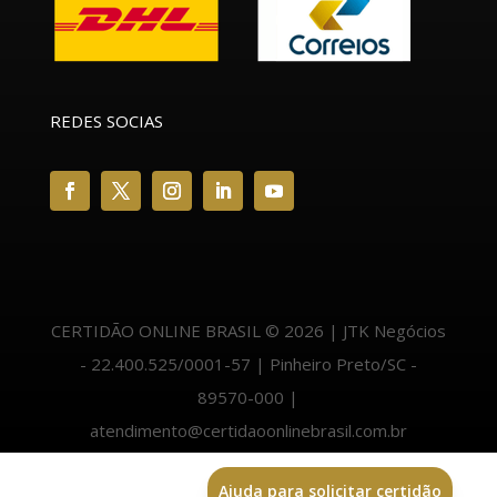
REDES SOCIAS
CERTIDÃO ONLINE BRASIL © 2026 | JTK Negócios
- 22.400.525/0001-57 | Pinheiro Preto/SC -
89570-000 |
atendimento@certidaoonlinebrasil.com.br
Ajuda para solicitar certidão