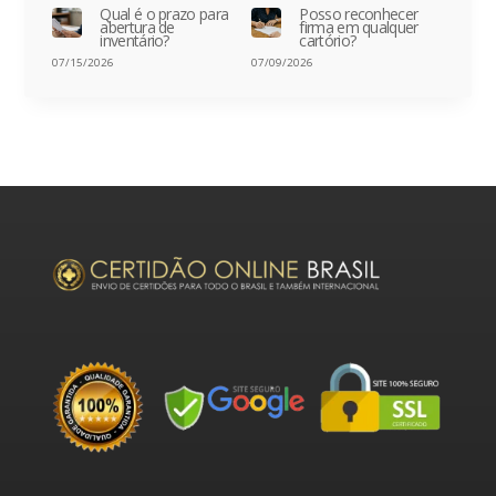
Qual é o prazo para
Posso reconhecer
abertura de
firma em qualquer
inventário?
cartório?
07/15/2026
07/09/2026