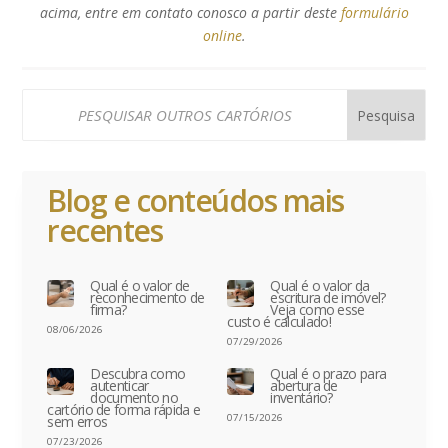
acima, entre em contato conosco a partir deste
formulário
online
.
Blog e conteúdos mais
recentes
Qual é o valor de
Qual é o valor da
reconhecimento de
escritura de imóvel?
firma?
Veja como esse
custo é calculado!
08/06/2026
07/29/2026
Descubra como
Qual é o prazo para
autenticar
abertura de
documento no
inventário?
cartório de forma rápida e
07/15/2026
sem erros
07/23/2026