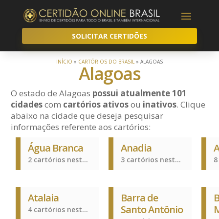
SOLICITAR CERTIDÕES
INÍCIO
»
CARTÓRIOS DO BRASIL
»
ALAGOAS
Alagoas
O estado de Alagoas
possui atualmente 101
cidades
com
cartórios ativos
ou
inativos
. Clique
abaixo na cidade que deseja pesquisar
informações referente aos cartórios:
Água Branca
Anadia
A
2 cartórios nesta cidade
3 cartórios nesta cidade
Atalaia
Barra de
B
Santo Antônio
M
4 cartórios nesta cidade