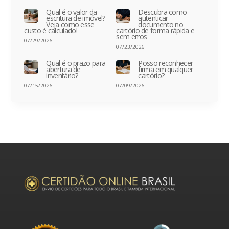
Qual é o valor da
Descubra como
escritura de imóvel?
autenticar
Veja como esse
documento no
custo é calculado!
cartório de forma rápida e
sem erros
07/29/2026
07/23/2026
Qual é o prazo para
Posso reconhecer
abertura de
firma em qualquer
inventário?
cartório?
07/15/2026
07/09/2026