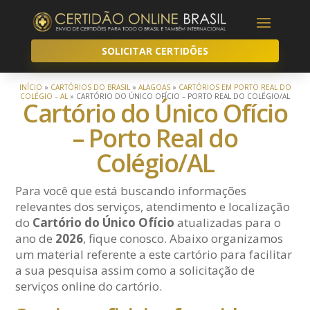
SOLICITAR CERTIDÕES
INÍCIO
»
CARTÓRIOS DO BRASIL
»
ALAGOAS
»
CARTÓRIOS EM PORTO REAL DO
COLÉGIO – AL
»
CARTÓRIO DO ÚNICO OFÍCIO – PORTO REAL DO COLÉGIO/AL
Cartório do Único Ofício
– Porto Real do
Colégio/AL
Para você que está buscando informações
relevantes dos serviços, atendimento e localização
do
Cartório do Único Ofício
atualizadas para o
ano de
2026
, fique conosco. Abaixo organizamos
um material referente a este cartório para facilitar
a sua pesquisa assim como a solicitação de
serviços online do cartório.